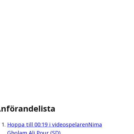
nförandelista
Hoppa till
00:19
i videospelaren
Nima
Gholam Ali Pour (SD)