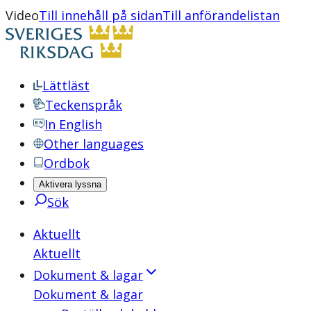
Video
Till innehåll på sidan
Till anförandelistan
Lättläst
Teckenspråk
In English
Other languages
Ordbok
Aktivera lyssna
Sök
Aktuellt
Aktuellt
Dokument & lagar
Dokument & lagar