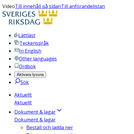
Video
Till innehåll på sidan
Till anförandelistan
Lättläst
Teckenspråk
In English
Other languages
Ordbok
Aktivera lyssna
Sök
Aktuellt
Aktuellt
Dokument & lagar
Dokument & lagar
Beställ och ladda ner