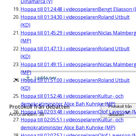
Dinamarca (V)
Hoppa till
01:24:48
i videospelaren
Bengt Eliasson (
Hoppa till
01:34:30
i videospelaren
Roland Utbult
(KD)
Hoppa till
01:45:29
i videospelaren
Niclas Malmber
(MP)
Hoppa till
01:47:13
i videospelaren
Roland Utbult
(KD)
Hoppa till
01:49:15
i videospelaren
Niclas Malmber
(MP)
Ladda ner
Hoppa till
01:51:00
i videospelaren
Roland Utbult
(KD)
Hoppa till
01:52:46
i videospelaren
Kultur- och
demokratiminister Alice Bah Kuhnke (MP)
Protokoll från debatten
Protokoll från
Hoppa till
02:03:48
i videospelaren
Olof Lavesson (
Anföranden: 38
debatten
Hoppa till
02:05:51
i videospelaren
Kultur- och
demokratiminister Alice Bah Kuhnke (MP)
Hoppa till
02:07:52
i videospelaren
Olof Lavesson (