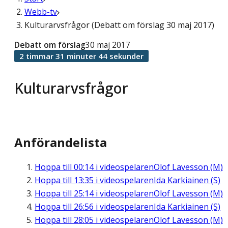
Webb-tv
Kulturarvsfrågor (Debatt om förslag 30 maj 2017)
Debatt om förslag
30 maj 2017
2 timmar 31 minuter 44 sekunder
Kulturarvsfrågor
Anförandelista
Hoppa till
00:14
i videospelaren
Olof Lavesson (M)
Hoppa till
13:35
i videospelaren
Ida Karkiainen (S)
Hoppa till
25:14
i videospelaren
Olof Lavesson (M)
Hoppa till
26:56
i videospelaren
Ida Karkiainen (S)
Hoppa till
28:05
i videospelaren
Olof Lavesson (M)