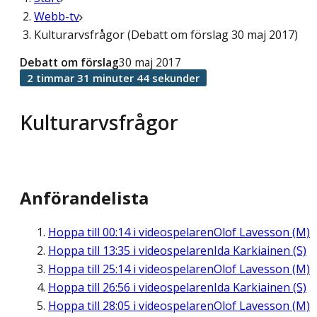
Webb-tv
Kulturarvsfrågor (Debatt om förslag 30 maj 2017)
Debatt om förslag
30 maj 2017
2 timmar 31 minuter 44 sekunder
Kulturarvsfrågor
Anförandelista
Hoppa till
00:14
i videospelaren
Olof Lavesson (M)
Hoppa till
13:35
i videospelaren
Ida Karkiainen (S)
Hoppa till
25:14
i videospelaren
Olof Lavesson (M)
Hoppa till
26:56
i videospelaren
Ida Karkiainen (S)
Hoppa till
28:05
i videospelaren
Olof Lavesson (M)