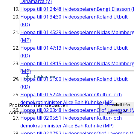
Dinamarca (V)
Hoppa till
01:24:48
i videospelaren
Bengt Eliasson (
Hoppa till
01:34:30
i videospelaren
Roland Utbult
(KD)
Hoppa till
01:45:29
i videospelaren
Niclas Malmber
(MP)
Hoppa till
01:47:13
i videospelaren
Roland Utbult
(KD)
Hoppa till
01:49:15
i videospelaren
Niclas Malmber
(MP)
Ladda ner
Hoppa till
01:51:00
i videospelaren
Roland Utbult
(KD)
Hoppa till
01:52:46
i videospelaren
Kultur- och
demokratiminister Alice Bah Kuhnke (MP)
Protokoll från debatten
Protokoll från
Hoppa till
02:03:48
i videospelaren
Olof Lavesson (
Anföranden: 38
debatten
Hoppa till
02:05:51
i videospelaren
Kultur- och
demokratiminister Alice Bah Kuhnke (MP)
Hoppa till
02:07:52
i videospelaren
Olof Lavesson (