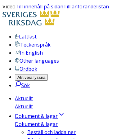
Video
Till innehåll på sidan
Till anförandelistan
Lättläst
Teckenspråk
In English
Other languages
Ordbok
Aktivera lyssna
Sök
Aktuellt
Aktuellt
Dokument & lagar
Dokument & lagar
Beställ och ladda ner