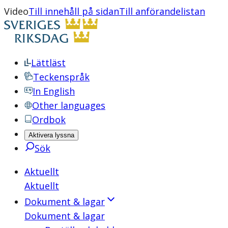
Video
Till innehåll på sidan
Till anförandelistan
Lättläst
Teckenspråk
In English
Other languages
Ordbok
Aktivera lyssna
Sök
Aktuellt
Aktuellt
Dokument & lagar
Dokument & lagar