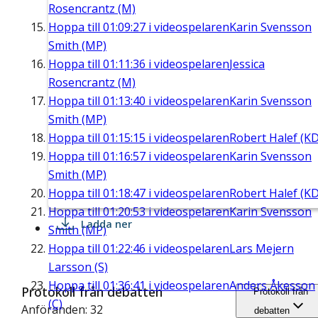
Rosencrantz (M)
Hoppa till
01:09:27
i videospelaren
Karin Svensson
Smith (MP)
Hoppa till
01:11:36
i videospelaren
Jessica
Rosencrantz (M)
Hoppa till
01:13:40
i videospelaren
Karin Svensson
Smith (MP)
Hoppa till
01:15:15
i videospelaren
Robert Halef (KD
Hoppa till
01:16:57
i videospelaren
Karin Svensson
Smith (MP)
Hoppa till
01:18:47
i videospelaren
Robert Halef (KD
Hoppa till
01:20:53
i videospelaren
Karin Svensson
Ladda ner
Smith (MP)
Hoppa till
01:22:46
i videospelaren
Lars Mejern
Larsson (S)
Hoppa till
01:36:41
i videospelaren
Anders Åkesson
Protokoll från debatten
Protokoll från
(C)
Anföranden: 32
debatten