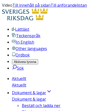
Video
Till innehåll på sidan
Till anförandelistan
Lättläst
Teckenspråk
In English
Other languages
Ordbok
Aktivera lyssna
Sök
Aktuellt
Aktuellt
Dokument & lagar
Dokument & lagar
Beställ och ladda ner