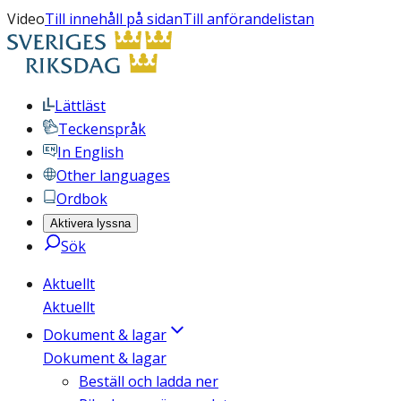
Video
Till innehåll på sidan
Till anförandelistan
Lättläst
Teckenspråk
In English
Other languages
Ordbok
Aktivera lyssna
Sök
Aktuellt
Aktuellt
Dokument & lagar
Dokument & lagar
Beställ och ladda ner