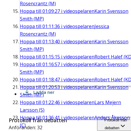
Rosencrantz (M)
Hoppa till
01:09:27
i videospelaren
Karin Svensson
Smith (MP)
Hoppa till
01:11:36
i videospelaren
Jessica
Rosencrantz (M)
Hoppa till
01:13:40
i videospelaren
Karin Svensson
Smith (MP)
Hoppa till
01:15:15
i videospelaren
Robert Halef (KD
Hoppa till
01:16:57
i videospelaren
Karin Svensson
Smith (MP)
Hoppa till
01:18:47
i videospelaren
Robert Halef (KD
Hoppa till
01:20:53
i videospelaren
Karin Svensson
Ladda ner
Smith (MP)
Hoppa till
01:22:46
i videospelaren
Lars Mejern
Larsson (S)
Hoppa till
01:36:41
i videospelaren
Anders Åkesson
Protokoll från debatten
Protokoll från
(C)
Anföranden: 32
debatten