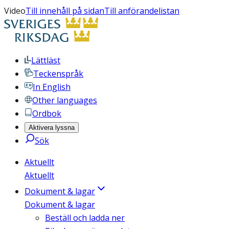
Video
Till innehåll på sidan
Till anförandelistan
Lättläst
Teckenspråk
In English
Other languages
Ordbok
Aktivera lyssna
Sök
Aktuellt
Aktuellt
Dokument & lagar
Dokument & lagar
Beställ och ladda ner