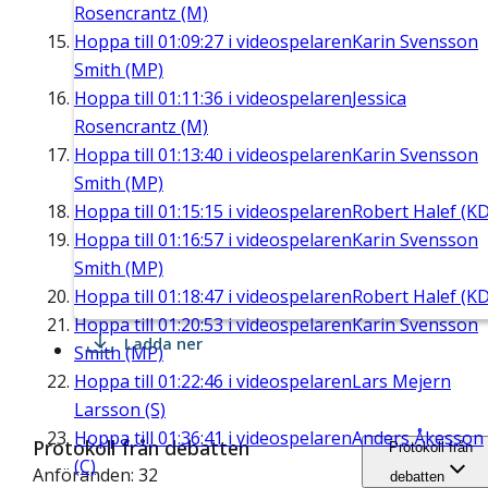
Rosencrantz (M)
Hoppa till
01:09:27
i videospelaren
Karin Svensson
Smith (MP)
Hoppa till
01:11:36
i videospelaren
Jessica
Rosencrantz (M)
Hoppa till
01:13:40
i videospelaren
Karin Svensson
Smith (MP)
Hoppa till
01:15:15
i videospelaren
Robert Halef (KD
Hoppa till
01:16:57
i videospelaren
Karin Svensson
Smith (MP)
Hoppa till
01:18:47
i videospelaren
Robert Halef (KD
Hoppa till
01:20:53
i videospelaren
Karin Svensson
Ladda ner
Smith (MP)
Hoppa till
01:22:46
i videospelaren
Lars Mejern
Larsson (S)
Hoppa till
01:36:41
i videospelaren
Anders Åkesson
Protokoll från debatten
Protokoll från
(C)
Anföranden: 32
debatten