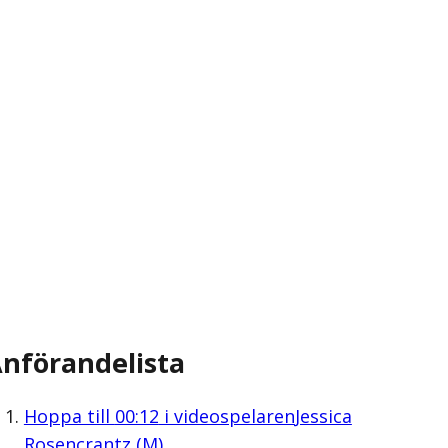
nförandelista
Hoppa till
00:12
i videospelaren
Jessica
Rosencrantz (M)