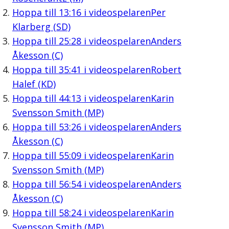
Hoppa till
13:16
i videospelaren
Per
Klarberg (SD)
Hoppa till
25:28
i videospelaren
Anders
Åkesson (C)
Hoppa till
35:41
i videospelaren
Robert
Halef (KD)
Hoppa till
44:13
i videospelaren
Karin
Svensson Smith (MP)
Hoppa till
53:26
i videospelaren
Anders
Åkesson (C)
Hoppa till
55:09
i videospelaren
Karin
Svensson Smith (MP)
Hoppa till
56:54
i videospelaren
Anders
Åkesson (C)
Hoppa till
58:24
i videospelaren
Karin
Svensson Smith (MP)