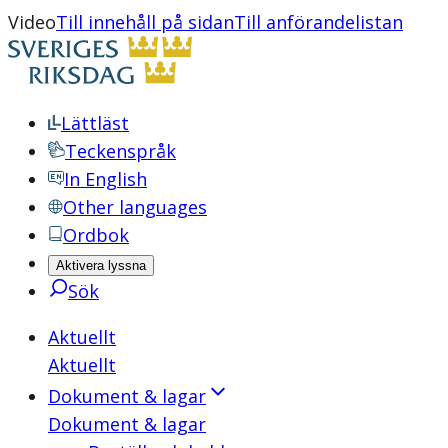
Video
Till innehåll på sidan
Till anförandelistan
Lättläst
Teckenspråk
In English
Other languages
Ordbok
Aktivera lyssna
Sök
Aktuellt
Aktuellt
Dokument & lagar
Dokument & lagar