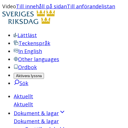
Video
Till innehåll på sidan
Till anförandelistan
Lättläst
Teckenspråk
In English
Other languages
Ordbok
Aktivera lyssna
Sök
Aktuellt
Aktuellt
Dokument & lagar
Dokument & lagar