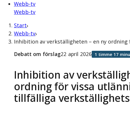
Webb-tv
Webb-tv
Start
Webb-tv
Inhibition av verkställigheten – en ny ordning 
Debatt om förslag
22 april 2026
1 timme 17 minu
Inhibition av verkställi
ordning för vissa utlänn
tillfälliga verkställighe