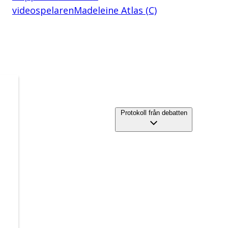
videospelaren
Madeleine Atlas (C)
Protokoll från debatten