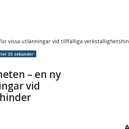
för vissa utlänningar vid tillfälliga verkställighetsh
ter 35 sekunder
gheten – en ny
ingar vid
tshinder
A