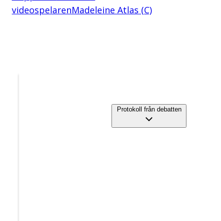
videospelaren
Madeleine Atlas (C)
Protokoll från debatten