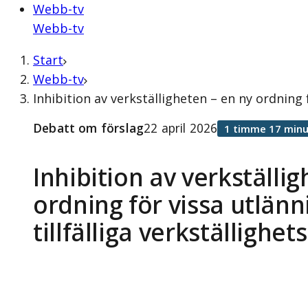
Webb-tv
Webb-tv
Start
Webb-tv
Inhibition av verkställigheten – en ny ordning 
Debatt om förslag
22 april 2026
1 timme 17 minu
Inhibition av verkställi
ordning för vissa utlänn
tillfälliga verkställighe