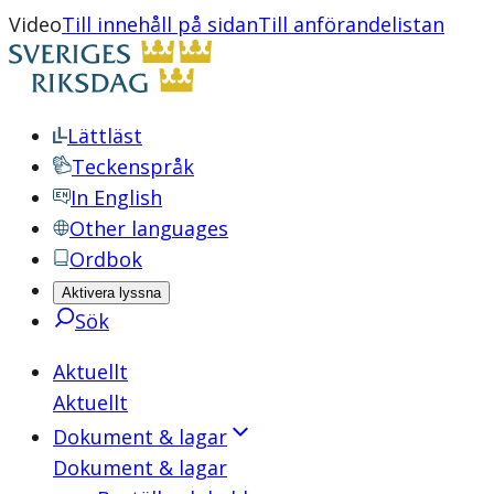
Video
Till innehåll på sidan
Till anförandelistan
Lättläst
Teckenspråk
In English
Other languages
Ordbok
Aktivera lyssna
Sök
Aktuellt
Aktuellt
Dokument & lagar
Dokument & lagar