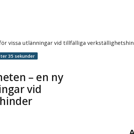
för vissa utlänningar vid tillfälliga verkställighetsh
ter 35 sekunder
gheten – en ny
ingar vid
tshinder
A