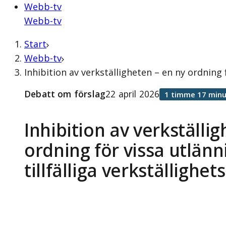
Webb-tv
Webb-tv
Start
Webb-tv
Inhibition av verkställigheten – en ny ordning 
Debatt om förslag
22 april 2026
1 timme 17 minu
Inhibition av verkställi
ordning för vissa utlänn
tillfälliga verkställighe