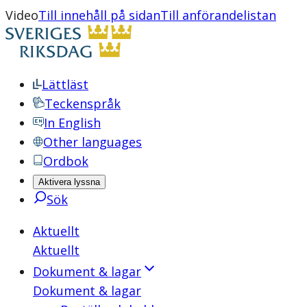
Video
Till innehåll på sidan
Till anförandelistan
Lättläst
Teckenspråk
In English
Other languages
Ordbok
Aktivera lyssna
Sök
Aktuellt
Aktuellt
Dokument & lagar
Dokument & lagar