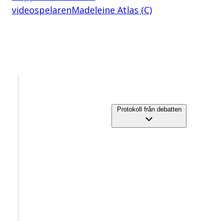
videospelaren
Madeleine Atlas (C)
Protokoll från debatten