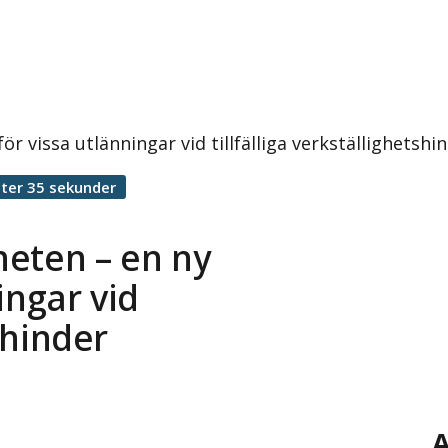
för vissa utlänningar vid tillfälliga verkställighetsh
ter 35 sekunder
gheten – en ny
ingar vid
tshinder
A