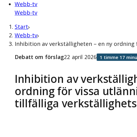
Webb-tv
Webb-tv
Start
Webb-tv
Inhibition av verkställigheten – en ny ordning 
Debatt om förslag
22 april 2026
1 timme 17 minu
Inhibition av verkställi
ordning för vissa utlänn
tillfälliga verkställighe