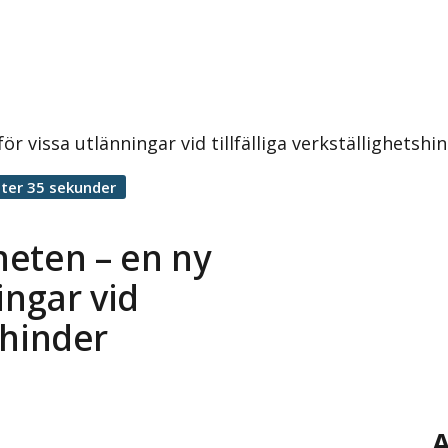
för vissa utlänningar vid tillfälliga verkställighetsh
ter 35 sekunder
gheten – en ny
ingar vid
tshinder
A