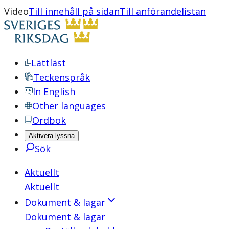
Video
Till innehåll på sidan
Till anförandelistan
Lättläst
Teckenspråk
In English
Other languages
Ordbok
Aktivera lyssna
Sök
Aktuellt
Aktuellt
Dokument & lagar
Dokument & lagar