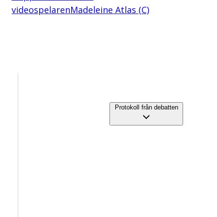
videospelaren
Madeleine Atlas (C)
Protokoll från debatten