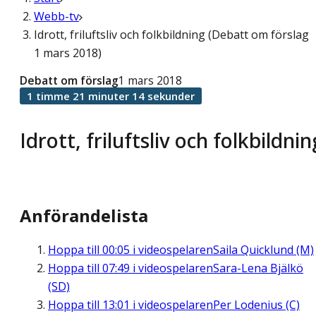
Webb-tv
Idrott, friluftsliv och folkbildning (Debatt om förslag
1 mars 2018)
Debatt om förslag
1 mars 2018
1 timme 21 minuter 14 sekunder
Idrott, friluftsliv och folkbildnin
Anförandelista
Hoppa till
00:05
i videospelaren
Saila Quicklund (M)
Hoppa till
07:49
i videospelaren
Sara-Lena Bjälkö
(SD)
Hoppa till
13:01
i videospelaren
Per Lodenius (C)