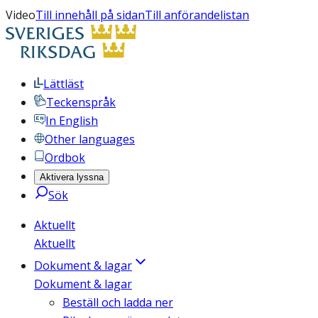
Video
Till innehåll på sidan
Till anförandelistan
Lättläst
Teckenspråk
In English
Other languages
Ordbok
Aktivera lyssna
Sök
Aktuellt
Aktuellt
Dokument & lagar
Dokument & lagar
Beställ och ladda ner