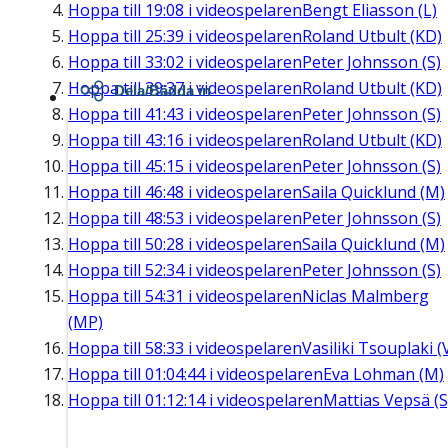
Hoppa till
19:08
i videospelaren
Bengt Eliasson (L)
Hoppa till
25:39
i videospelaren
Roland Utbult (KD)
Hoppa till
33:02
i videospelaren
Peter Johnsson (S)
Hoppa till
39:37
i videospelaren
Roland Utbult (KD)
Dela/Bädda in
Hoppa till
41:43
i videospelaren
Peter Johnsson (S)
Hoppa till
43:16
i videospelaren
Roland Utbult (KD)
Hoppa till
45:15
i videospelaren
Peter Johnsson (S)
Hoppa till
46:48
i videospelaren
Saila Quicklund (M)
Hoppa till
48:53
i videospelaren
Peter Johnsson (S)
Hoppa till
50:28
i videospelaren
Saila Quicklund (M)
Hoppa till
52:34
i videospelaren
Peter Johnsson (S)
Hoppa till
54:31
i videospelaren
Niclas Malmberg
(MP)
Hoppa till
58:33
i videospelaren
Vasiliki Tsouplaki (
Hoppa till
01:04:44
i videospelaren
Eva Lohman (M)
Hoppa till
01:12:14
i videospelaren
Mattias Vepsä (S