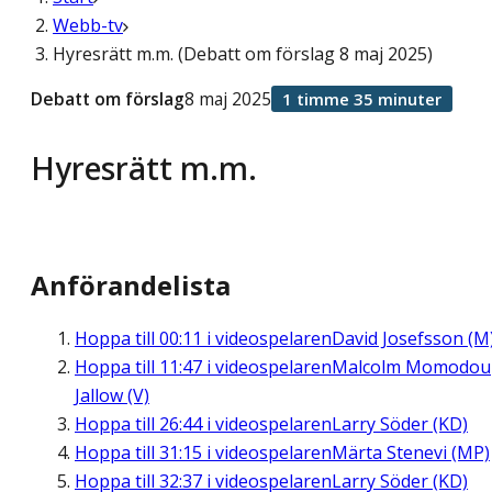
Webb-tv
Hyresrätt m.m. (Debatt om förslag 8 maj 2025)
Debatt om förslag
8 maj 2025
1 timme 35 minuter
Hyresrätt m.m.
Anförandelista
Hoppa till
00:11
i videospelaren
David Josefsson (M
Hoppa till
11:47
i videospelaren
Malcolm Momodou
Jallow (V)
Hoppa till
26:44
i videospelaren
Larry Söder (KD)
Hoppa till
31:15
i videospelaren
Märta Stenevi (MP)
Hoppa till
32:37
i videospelaren
Larry Söder (KD)