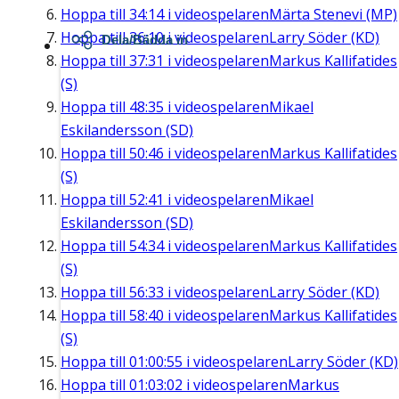
Hoppa till
34:14
i videospelaren
Märta Stenevi (MP)
Hoppa till
36:10
i videospelaren
Larry Söder (KD)
Dela/Bädda in
Hoppa till
37:31
i videospelaren
Markus Kallifatides
(S)
Hoppa till
48:35
i videospelaren
Mikael
Eskilandersson (SD)
Hoppa till
50:46
i videospelaren
Markus Kallifatides
(S)
Hoppa till
52:41
i videospelaren
Mikael
Eskilandersson (SD)
Hoppa till
54:34
i videospelaren
Markus Kallifatides
(S)
Hoppa till
56:33
i videospelaren
Larry Söder (KD)
Hoppa till
58:40
i videospelaren
Markus Kallifatides
(S)
Hoppa till
01:00:55
i videospelaren
Larry Söder (KD)
Hoppa till
01:03:02
i videospelaren
Markus