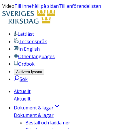
Video
Till innehåll på sidan
Till anförandelistan
Lättläst
Teckenspråk
In English
Other languages
Ordbok
Aktivera lyssna
Sök
Aktuellt
Aktuellt
Dokument & lagar
Dokument & lagar
Beställ och ladda ner