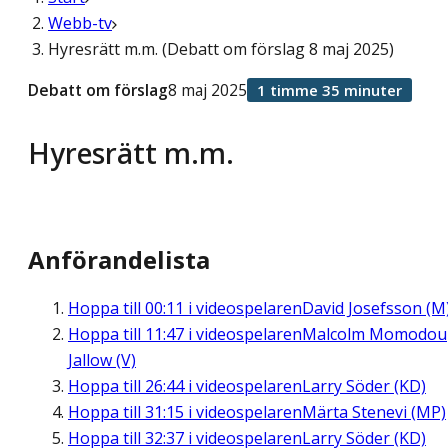
Webb-tv
Hyresrätt m.m. (Debatt om förslag 8 maj 2025)
Debatt om förslag
8 maj 2025
1 timme 35 minuter
Hyresrätt m.m.
Anförandelista
Hoppa till
00:11
i videospelaren
David Josefsson (M
Hoppa till
11:47
i videospelaren
Malcolm Momodou
Jallow (V)
Hoppa till
26:44
i videospelaren
Larry Söder (KD)
Hoppa till
31:15
i videospelaren
Märta Stenevi (MP)
Hoppa till
32:37
i videospelaren
Larry Söder (KD)