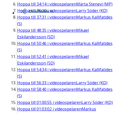
Hoppa till
34:14
i videospelaren
Märta Stenevi (MP)
Hoppa till
36:10
i videospelaren
Larry Söder (KD)
Dela/Bädda in
Hoppa till
37:31
i videospelaren
Markus Kallifatides
(S)
Hoppa till
48:35
i videospelaren
Mikael
Eskilandersson (SD)
Hoppa till
50:46
i videospelaren
Markus Kallifatides
(S)
Hoppa till
52:41
i videospelaren
Mikael
Eskilandersson (SD)
Hoppa till
54:34
i videospelaren
Markus Kallifatides
(S)
Hoppa till
56:33
i videospelaren
Larry Söder (KD)
Hoppa till
58:40
i videospelaren
Markus Kallifatides
(S)
Hoppa till
01:00:55
i videospelaren
Larry Söder (KD)
Hoppa till
01:03:02
i videospelaren
Markus