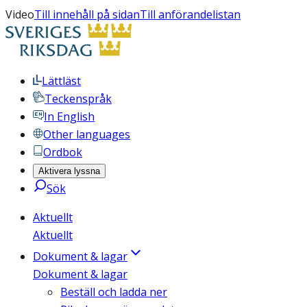
Video
Till innehåll på sidan
Till anförandelistan
Lättläst
Teckenspråk
In English
Other languages
Ordbok
Aktivera lyssna
Sök
Aktuellt
Aktuellt
Dokument & lagar
Dokument & lagar
Beställ och ladda ner