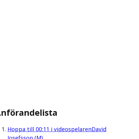
nförandelista
Hoppa till
00:11
i videospelaren
David
Josefsson (M)