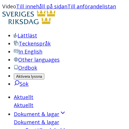
Video
Till innehåll på sidan
Till anförandelistan
Lättläst
Teckenspråk
In English
Other languages
Ordbok
Aktivera lyssna
Sök
Aktuellt
Aktuellt
Dokument & lagar
Dokument & lagar