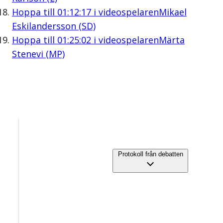
Hoppa till
01:12:17
i videospelaren
Mikael
Eskilandersson (SD)
Hoppa till
01:25:02
i videospelaren
Märta
Stenevi (MP)
Protokoll från debatten