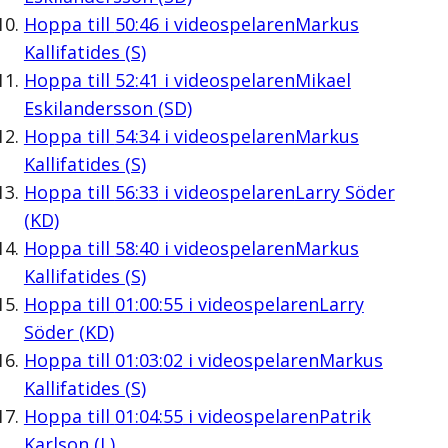
Hoppa till
50:46
i videospelaren
Markus
Kallifatides (S)
Hoppa till
52:41
i videospelaren
Mikael
Eskilandersson (SD)
Hoppa till
54:34
i videospelaren
Markus
Kallifatides (S)
Hoppa till
56:33
i videospelaren
Larry Söder
(KD)
Hoppa till
58:40
i videospelaren
Markus
Kallifatides (S)
Hoppa till
01:00:55
i videospelaren
Larry
Söder (KD)
Hoppa till
01:03:02
i videospelaren
Markus
Kallifatides (S)
Hoppa till
01:04:55
i videospelaren
Patrik
Karlson (L)