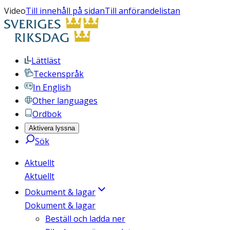
Video
Till innehåll på sidan
Till anförandelistan
Lättläst
Teckenspråk
In English
Other languages
Ordbok
Aktivera lyssna
Sök
Aktuellt
Aktuellt
Dokument & lagar
Dokument & lagar
Beställ och ladda ner