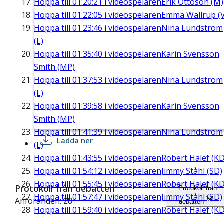
Hoppa till
01:20:21
i videospelaren
Erik Ottoson (M)
Hoppa till
01:22:05
i videospelaren
Emma Wallrup (V
Hoppa till
01:23:46
i videospelaren
Nina Lundström
(L)
Hoppa till
01:35:40
i videospelaren
Karin Svensson
Smith (MP)
Hoppa till
01:37:53
i videospelaren
Nina Lundström
(L)
Hoppa till
01:39:58
i videospelaren
Karin Svensson
Smith (MP)
Hoppa till
01:41:39
i videospelaren
Nina Lundström
Ladda ner
(L)
Hoppa till
01:43:55
i videospelaren
Robert Halef (KD
Hoppa till
01:54:12
i videospelaren
Jimmy Ståhl (SD)
Hoppa till
01:55:45
i videospelaren
Robert Halef (KD
Protokoll från debatten
Protokoll från
Hoppa till
01:57:47
i videospelaren
Jimmy Ståhl (SD)
Anföranden: 28
debatten
Hoppa till
01:59:40
i videospelaren
Robert Halef (KD