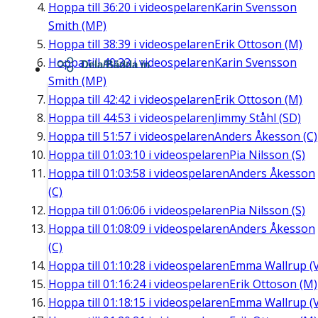
Hoppa till
36:20
i videospelaren
Karin Svensson
Smith (MP)
Hoppa till
38:39
i videospelaren
Erik Ottoson (M)
Hoppa till
40:33
i videospelaren
Karin Svensson
Dela/Bädda in
Smith (MP)
Hoppa till
42:42
i videospelaren
Erik Ottoson (M)
Hoppa till
44:53
i videospelaren
Jimmy Ståhl (SD)
Hoppa till
51:57
i videospelaren
Anders Åkesson (C)
Hoppa till
01:03:10
i videospelaren
Pia Nilsson (S)
Hoppa till
01:03:58
i videospelaren
Anders Åkesson
(C)
Hoppa till
01:06:06
i videospelaren
Pia Nilsson (S)
Hoppa till
01:08:09
i videospelaren
Anders Åkesson
(C)
Hoppa till
01:10:28
i videospelaren
Emma Wallrup (V
Hoppa till
01:16:24
i videospelaren
Erik Ottoson (M)
Hoppa till
01:18:15
i videospelaren
Emma Wallrup (V