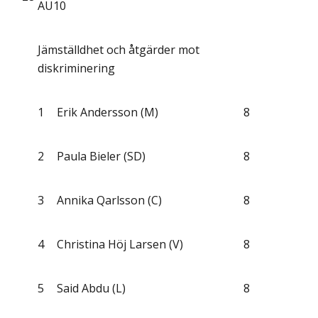
AU10
Jämställdhet och åtgärder mot
diskriminering
1
Erik Andersson (M)
8
2
Paula Bieler (SD)
8
3
Annika Qarlsson (C)
8
4
Christina Höj Larsen (V)
8
5
Said Abdu (L)
8