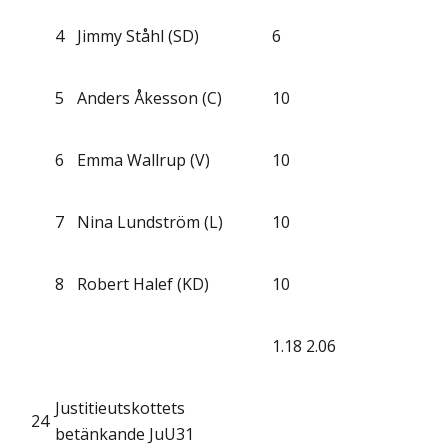
4
Jimmy Ståhl (SD)
6
5
Anders Åkesson (C)
10
6
Emma Wallrup (V)
10
7
Nina Lundström (L)
10
8
Robert Halef (KD)
10
1.18
2.06
Justitieutskottets
24
betänkande JuU31