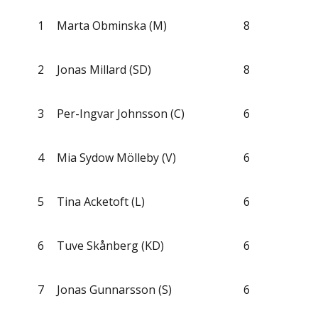
1
Marta Obminska (M)
8
2
Jonas Millard (SD)
8
3
Per-Ingvar Johnsson (C)
6
4
Mia Sydow Mölleby (V)
6
5
Tina Acketoft (L)
6
6
Tuve Skånberg (KD)
6
7
Jonas Gunnarsson (S)
6