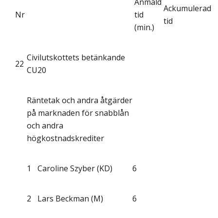
Anmäld
Ackumulerad
Nr
tid
tid
(min.)
Civilutskottets betänkande
22
CU20
Räntetak och andra åtgärder
på marknaden för snabblån
och andra
högkostnadskrediter
1
Caroline Szyber (KD)
6
2
Lars Beckman (M)
6