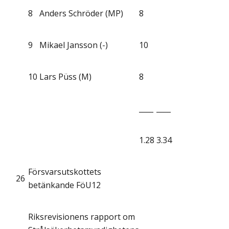
8
Anders Schröder (MP)
8
9
Mikael Jansson (-)
10
10
Lars Püss (M)
8
____
____
1.28
3.34
Försvarsutskottets
26
betänkande FöU12
Riksrevisionens rapport om