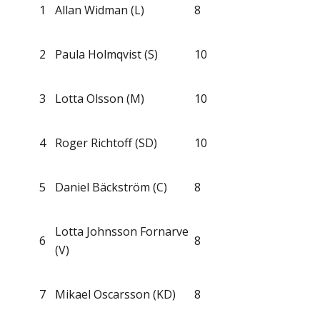
1
Allan Widman (L)
8
2
Paula Holmqvist (S)
10
3
Lotta Olsson (M)
10
4
Roger Richtoff (SD)
10
5
Daniel Bäckström (C)
8
Lotta Johnsson Fornarve
6
8
(V)
7
Mikael Oscarsson (KD)
8