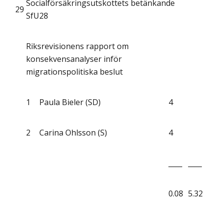
Socialförsäkringsutskottets betänkande
29
SfU28
Riksrevisionens rapport om
konsekvensanalyser inför
migrationspolitiska beslut
1
Paula Bieler (SD)
4
2
Carina Ohlsson (S)
4
____
____
0.08
5.32