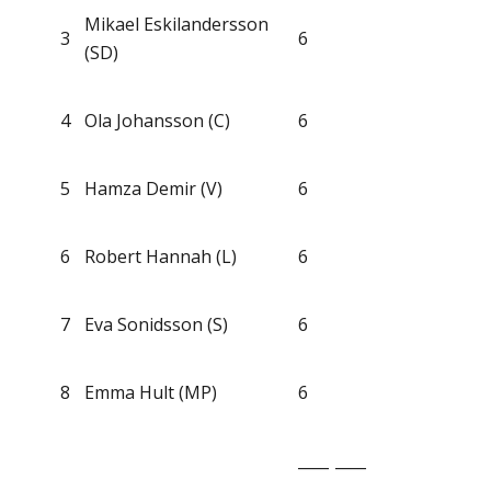
Mikael Eskilandersson
3
6
(SD)
4
Ola Johansson (C)
6
5
Hamza Demir (V)
6
6
Robert Hannah (L)
6
7
Eva Sonidsson (S)
6
8
Emma Hult (MP)
6
____
____