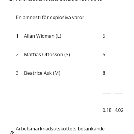
En amnesti för explosiva varor
1
Allan Widman (L)
5
2
Mattias Ottosson (S)
5
3
Beatrice Ask (M)
8
____
____
0.18
4.02
Arbetsmarknadsutskottets betänkande
28