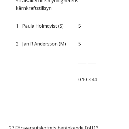
Strålsäkerhetsmyndighetens
kärnkraftstillsyn
1
Paula Holmqvist (S)
5
2
Jan R Andersson (M)
5
____
____
0.10
3.44
27
Försvarsutskottets betänkande FöU13