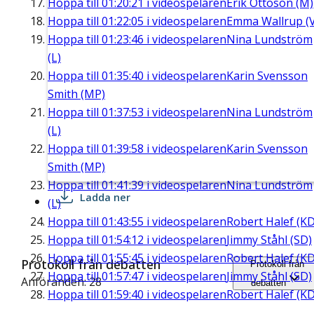
Hoppa till
01:20:21
i videospelaren
Erik Ottoson (M)
Hoppa till
01:22:05
i videospelaren
Emma Wallrup (V
Hoppa till
01:23:46
i videospelaren
Nina Lundström
(L)
Hoppa till
01:35:40
i videospelaren
Karin Svensson
Smith (MP)
Hoppa till
01:37:53
i videospelaren
Nina Lundström
(L)
Hoppa till
01:39:58
i videospelaren
Karin Svensson
Smith (MP)
Hoppa till
01:41:39
i videospelaren
Nina Lundström
Ladda ner
(L)
Hoppa till
01:43:55
i videospelaren
Robert Halef (KD
Hoppa till
01:54:12
i videospelaren
Jimmy Ståhl (SD)
Hoppa till
01:55:45
i videospelaren
Robert Halef (KD
Protokoll från debatten
Protokoll från
Hoppa till
01:57:47
i videospelaren
Jimmy Ståhl (SD)
Anföranden: 28
debatten
Hoppa till
01:59:40
i videospelaren
Robert Halef (KD