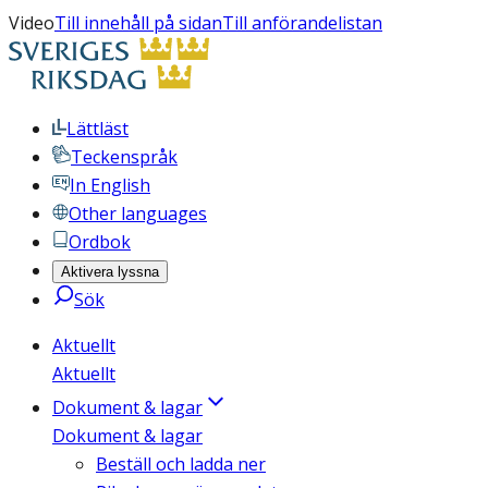
Video
Till innehåll på sidan
Till anförandelistan
Lättläst
Teckenspråk
In English
Other languages
Ordbok
Aktivera lyssna
Sök
Aktuellt
Aktuellt
Dokument & lagar
Dokument & lagar
Beställ och ladda ner