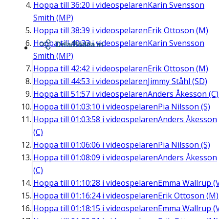
Hoppa till
36:20
i videospelaren
Karin Svensson
Smith (MP)
Hoppa till
38:39
i videospelaren
Erik Ottoson (M)
Hoppa till
40:33
i videospelaren
Karin Svensson
Dela/Bädda in
Smith (MP)
Hoppa till
42:42
i videospelaren
Erik Ottoson (M)
Hoppa till
44:53
i videospelaren
Jimmy Ståhl (SD)
Hoppa till
51:57
i videospelaren
Anders Åkesson (C)
Hoppa till
01:03:10
i videospelaren
Pia Nilsson (S)
Hoppa till
01:03:58
i videospelaren
Anders Åkesson
(C)
Hoppa till
01:06:06
i videospelaren
Pia Nilsson (S)
Hoppa till
01:08:09
i videospelaren
Anders Åkesson
(C)
Hoppa till
01:10:28
i videospelaren
Emma Wallrup (V
Hoppa till
01:16:24
i videospelaren
Erik Ottoson (M)
Hoppa till
01:18:15
i videospelaren
Emma Wallrup (V