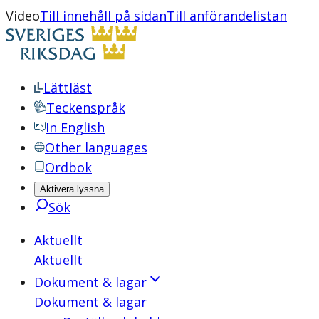
Video
Till innehåll på sidan
Till anförandelistan
Lättläst
Teckenspråk
In English
Other languages
Ordbok
Aktivera lyssna
Sök
Aktuellt
Aktuellt
Dokument & lagar
Dokument & lagar