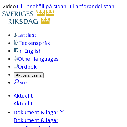
Video
Till innehåll på sidan
Till anförandelistan
Lättläst
Teckenspråk
In English
Other languages
Ordbok
Aktivera lyssna
Sök
Aktuellt
Aktuellt
Dokument & lagar
Dokument & lagar