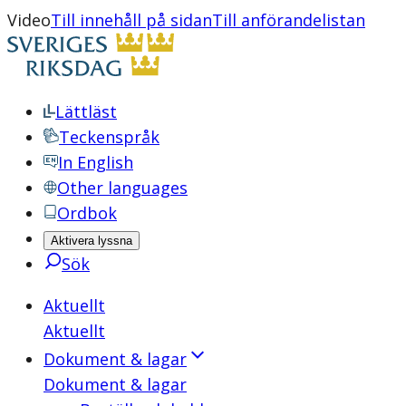
Video
Till innehåll på sidan
Till anförandelistan
Lättläst
Teckenspråk
In English
Other languages
Ordbok
Aktivera lyssna
Sök
Aktuellt
Aktuellt
Dokument & lagar
Dokument & lagar