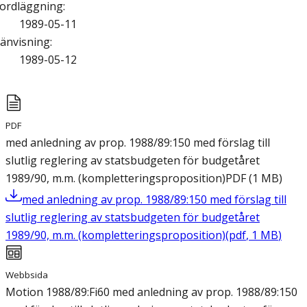
ordläggning
:
1989-05-11
änvisning
:
1989-05-12
PDF
med anledning av prop. 1988/89:150 med förslag till
slutlig reglering av statsbudgeten för budgetåret
1989/90, m.m. (kompletteringsproposition)
PDF
(
1
MB
)
med anledning av prop. 1988/89:150 med förslag till
slutlig reglering av statsbudgeten för budgetåret
1989/90, m.m. (kompletteringsproposition)
(
pdf
,
1
MB
)
Webbsida
Motion 1988/89:Fi60 med anledning av prop. 1988/89:150