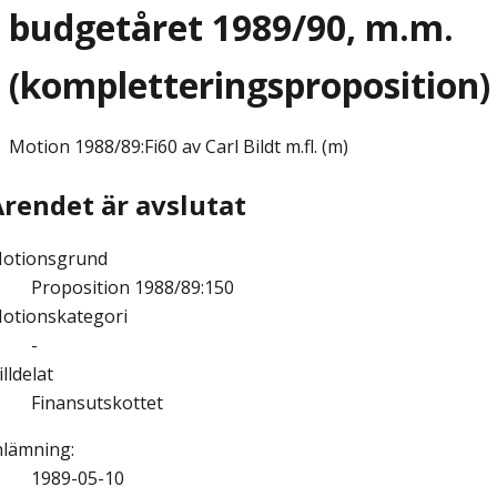
budgetåret 1989/90, m.m.
(kompletteringsproposition)
Motion
1988/89:Fi60 av Carl Bildt m.fl. (m)
Ärendet är avslutat
otionsgrund
Proposition 1988/89:150
otionskategori
-
illdelat
Finansutskottet
nlämning
:
1989-05-10