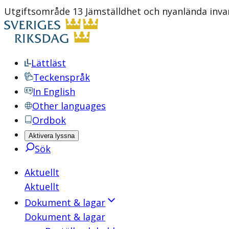
Utgiftsområde 13 Jämställdhet och nyanlända inv
Lättläst
Teckenspråk
In English
Other languages
Ordbok
Aktivera lyssna
Sök
Aktuellt
Aktuellt
Dokument & lagar
Dokument & lagar