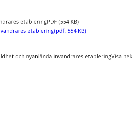
ndrares etablering
PDF
(
554
KB
)
nvandrares etablering
(
pdf
,
554
KB
)
ldhet och nyanlända invandrares etablering
Visa he