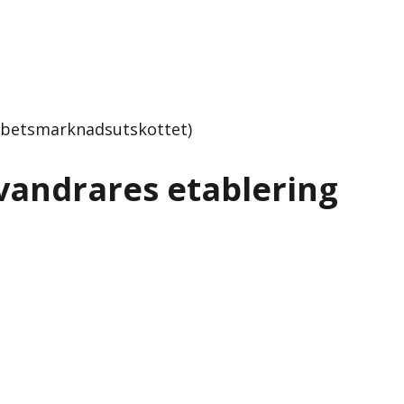
Arbetsmarknadsutskottet)
vandrares etablering