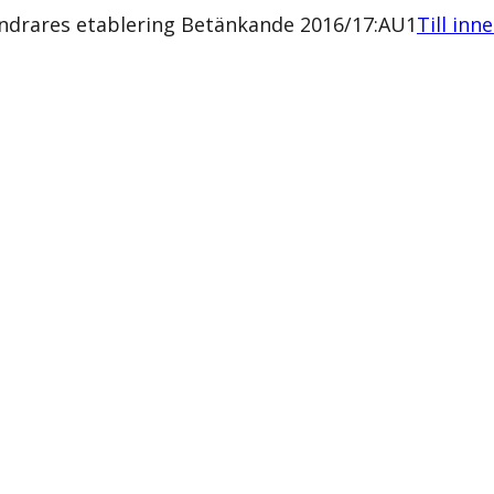
andrares etablering Betänkande 2016/17:AU1
Till inn