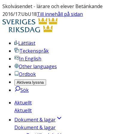
Skolväsendet - lärare och elever Betänkande
2016/17:UbU18
Till innehåll på sidan
Lättläst
Teckenspråk
In English
Other languages
Ordbok
Aktivera lyssna
Sök
Aktuellt
Aktuellt
Dokument & lagar
Dokument & lagar