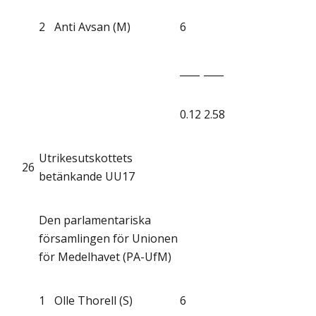
2
Anti Avsan (M)
6
____
____
0.12
2.58
Utrikesutskottets
26
betänkande UU17
Den parlamentariska
församlingen för Unionen
för Medelhavet (PA-UfM)
1
Olle Thorell (S)
6