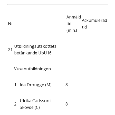
Anmäld
Ackumulerad
Nr
tid
tid
(min.)
Utbildningsutskottets
21
betänkande UbU16
Vuxenutbildningen
1
Ida Drougge (M)
8
Ulrika Carlsson i
2
8
Skövde (C)