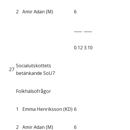
2
Amir Adan (M)
6
____
____
0.12
3.10
Socialutskottets
27
betänkande SoU7
Folkhälsofrågor
1
Emma Henriksson (KD)
6
2
Amir Adan (M)
6