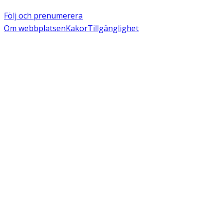
Följ och prenumerera
Om webbplatsen
Kakor
Tillgänglighet