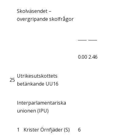
Skolväsendet –
övergripande skolfrågor
____
____
0.00
2.46
Utrikesutskottets
25
betänkande UU16
Interparlamentariska
unionen (IPU)
1
Krister Örnfjäder (S)
6