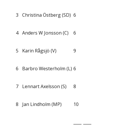
3
Christina Östberg (SD)
6
4
Anders W Jonsson (C)
6
5
Karin Rågsjö (V)
9
6
Barbro Westerholm (L)
6
7
Lennart Axelsson (S)
8
8
Jan Lindholm (MP)
10
____
____