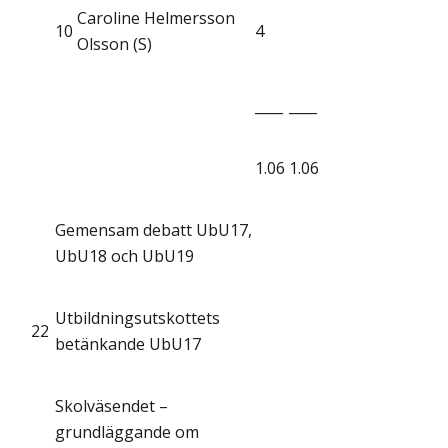
Caroline Helmersson
10
4
Olsson (S)
____
____
1.06
1.06
Gemensam debatt UbU17,
UbU18 och UbU19
Utbildningsutskottets
22
betänkande UbU17
Skolväsendet –
grundläggande om