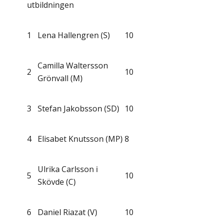
utbildningen
1
Lena Hallengren (S)
10
Camilla Waltersson
2
10
Grönvall (M)
3
Stefan Jakobsson (SD)
10
4
Elisabet Knutsson (MP)
8
Ulrika Carlsson i
5
10
Skövde (C)
6
Daniel Riazat (V)
10