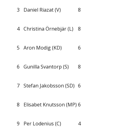
3
Daniel Riazat (V)
8
4
Christina Örnebjär (L)
8
5
Aron Modig (KD)
6
6
Gunilla Svantorp (S)
8
7
Stefan Jakobsson (SD)
6
8
Elisabet Knutsson (MP)
6
9
Per Lodenius (C)
4