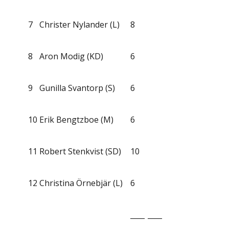
7
Christer Nylander (L)
8
8
Aron Modig (KD)
6
9
Gunilla Svantorp (S)
6
10
Erik Bengtzboe (M)
6
11
Robert Stenkvist (SD)
10
12
Christina Örnebjär (L)
6
____
____