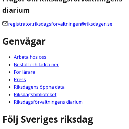
diarium
registrator.riksdagsforvaltningen@riksdagen.se
Genvägar
Arbeta hos oss
Beställ och ladda ner
För lärare
Press
Riksdagens öppna data
Riksdagsbiblioteket
Riksdagsförvaltningens diarium
Följ Sveriges riksdag