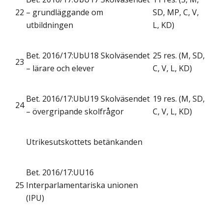
22
– grundläggande om
SD, MP, C, V,
utbildningen
L, KD)
Bet. 2016/17:UbU18 Skolväsendet
25 res. (M, SD,
23
– lärare och elever
C, V, L, KD)
Bet. 2016/17:UbU19 Skolväsendet
19 res. (M, SD,
24
– övergripande skolfrågor
C, V, L, KD)
Utrikesutskottets betänkanden
Bet. 2016/17:UU16
25
Interparlamentariska unionen
(IPU)