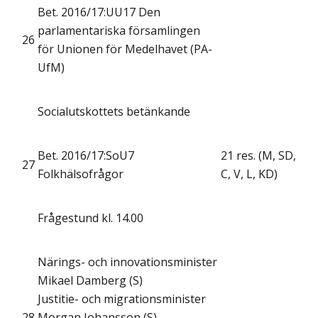
Bet. 2016/17:UU17 Den
parlamentariska församlingen
26
för Unionen för Medelhavet (PA-
UfM)
Socialutskottets betänkande
Bet. 2016/17:SoU7
21 res. (M, SD,
27
Folkhälsofrågor
C, V, L, KD)
Frågestund kl. 14.00
Närings- och innovationsminister
Mikael Damberg (S)
Justitie- och migrationsminister
28
Morgan Johansson (S)