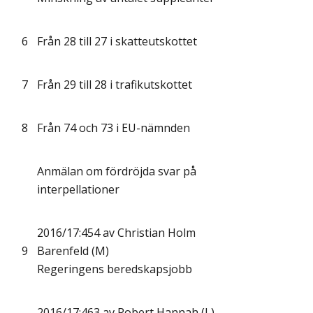
6
Från 28 till 27 i skatteutskottet
7
Från 29 till 28 i trafikutskottet
8
Från 74 och 73 i EU-nämnden
Anmälan om fördröjda svar på
interpellationer
2016/17:454 av Christian Holm
9
Barenfeld (M)
Regeringens beredskapsjobb
2016/17:463 av Robert Hannah (L)