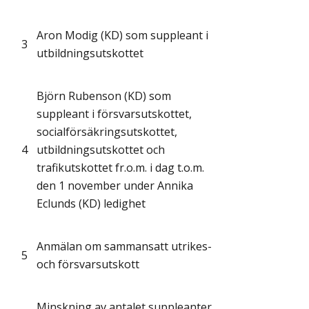
Aron Modig (KD) som suppleant i
3
utbildningsutskottet
Björn Rubenson (KD) som
suppleant i försvarsutskottet,
socialförsäkringsutskottet,
4
utbildningsutskottet och
trafikutskottet fr.o.m. i dag t.o.m.
den 1 november under Annika
Eclunds (KD) ledighet
Anmälan om sammansatt utrikes-
5
och försvarsutskott
Minskning av antalet suppleanter