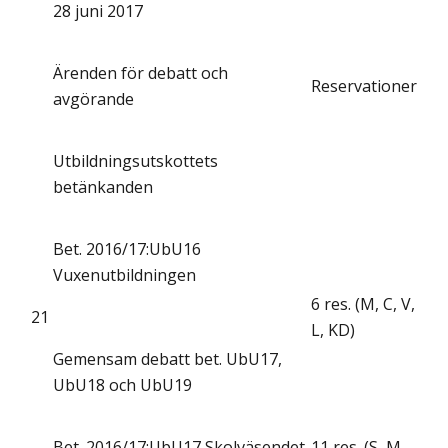
28 juni 2017
Ärenden för debatt och
Reservationer
avgörande
Utbildningsutskottets
betänkanden
Bet. 2016/17:UbU16
Vuxenutbildningen
6 res. (M, C, V,
21
L, KD)
Gemensam debatt bet. UbU17,
UbU18 och UbU19
Bet. 2016/17:UbU17 Skolväsendet
11 res. (S, M,