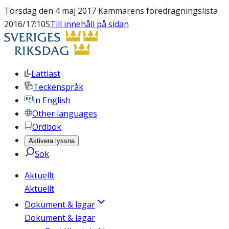
Torsdag den 4 maj 2017 Kammarens föredragningslista
2016/17:105
Till innehåll på sidan
Lättläst
Teckenspråk
In English
Other languages
Ordbok
Aktivera lyssna
Sök
Aktuellt
Aktuellt
Dokument & lagar
Dokument & lagar