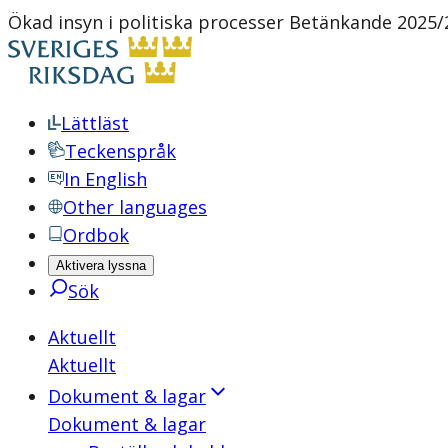
Ökad insyn i politiska processer Betänkande 2025
Lättläst
Teckenspråk
In English
Other languages
Ordbok
Aktivera lyssna
Sök
Aktuellt
Aktuellt
Dokument & lagar
Dokument & lagar