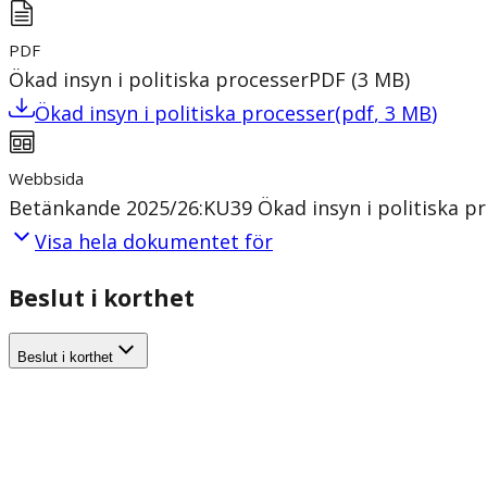
PDF
Ökad insyn i politiska processer
PDF
(
3
MB
)
Ökad insyn i politiska processer
(
pdf
,
3
MB
)
Webbsida
Betänkande 2025/26:KU39 Ökad insyn i politiska p
Visa hela dokumentet för
Beslut i korthet
Beslut i korthet