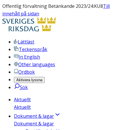
Offentlig förvaltning Betänkande 2023/24:KU8
Till
innehåll på sidan
Lättläst
Teckenspråk
In English
Other languages
Ordbok
Aktivera lyssna
Sök
Aktuellt
Aktuellt
Dokument & lagar
Dokument & lagar