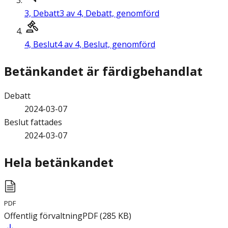
3,
Debatt
3 av 4, Debatt, genomförd
4,
Beslut
4 av 4, Beslut, genomförd
Betänkandet är färdigbehandlat
Debatt
2024-03-07
Beslut fattades
2024-03-07
Hela betänkandet
PDF
Offentlig förvaltning
PDF
(
285
KB
)