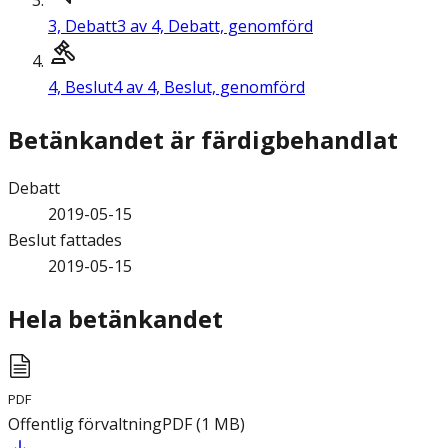
3,
Debatt
3 av 4, Debatt, genomförd
4,
Beslut
4 av 4, Beslut, genomförd
Betänkandet är färdigbehandlat
Debatt
2019-05-15
Beslut fattades
2019-05-15
Hela betänkandet
PDF
Offentlig förvaltning
PDF
(
1
MB
)