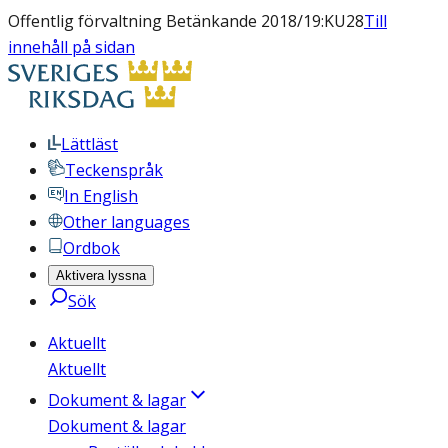
Offentlig förvaltning Betänkande 2018/19:KU28
Till
innehåll på sidan
Lättläst
Teckenspråk
In English
Other languages
Ordbok
Aktivera lyssna
Sök
Aktuellt
Aktuellt
Dokument & lagar
Dokument & lagar