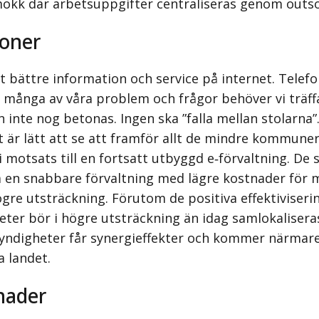
kmokk där arbetsuppgifter centrali­seras genom outs
ioner
 bättre information och service på internet. Telef
 många av våra problem och frågor behöver vi träffa
n inte nog betonas. Ingen ska ”falla mellan stolar
et är lätt att se att framför allt de mindre kommun
nte i motsats till en fortsatt utbyggd e‑förvalt­ning
pa en snabbare förvaltning med lägre kostnader för 
gre utsträckning. Förutom de positiva effektiviseri
heter bör i högre utsträckning än idag samlokalisera
myndigheter får synergieffekter och kommer närmar
a landet.
nader