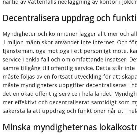
närtid av Vattenfalls nedläggning av kontor i Jok
Decentralisera uppdrag och funkt
Myndigheter och kommuner lägger allt mer och allt
1 miljon människor använder inte internet. Och för
tjänsteman, öga mot öga i ett personligt möte, ka
service i enkla fall och om omfattande insatser. D
sämre tillgång till offentlig service. Detta står i
måste följas av en fortsatt utveckling för att ska
måste myndigheters uppgifter decentraliseras i hö
det en ökad offentlig service i hela landet. Myndig
mer effektivt och decentraliserat samtidigt som 
säkerställa att uppdrag och funktioner når ut i hel
Minska myndigheternas lokalkost