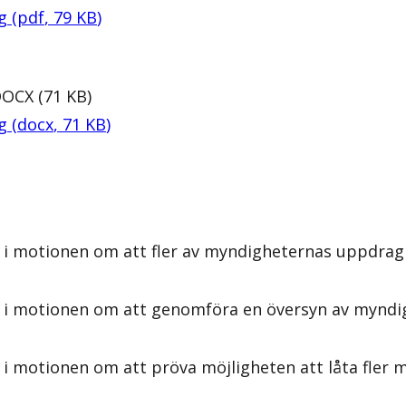
ag
(
pdf
,
79
KB
)
DOCX
(
71
KB
)
ag
(
docx
,
71
KB
)
 i motionen om att fler av myndigheternas uppdrag 
s i motionen om att genomföra en översyn av myndig
i motionen om att pröva möjligheten att låta fler m