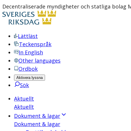
Decentraliserade myndigheter och statliga bolag M
Lättläst
Teckenspråk
In English
Other languages
Ordbok
Aktivera lyssna
Sök
Aktuellt
Aktuellt
Dokument & lagar
Dokument & lagar