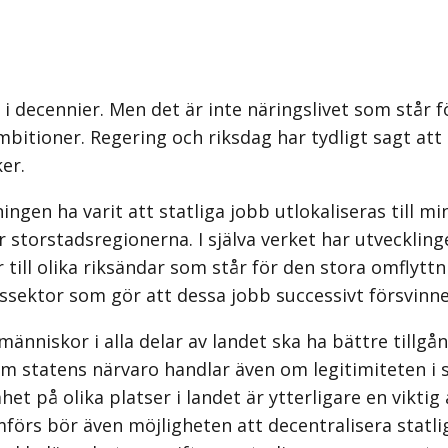
i decennier. Men det är inte närings­livet som står 
mbitioner. Regering och riksdag har tydligt sagt at
ker.
gen ha varit att statliga jobb utlokaliseras till mi
torstadsregionerna. I själva verket har utvecklinge
r till olika riksändar som står för den stora omflytt
ssektor som gör att dessa jobb successivt försvinn
människor i alla delar av landet ska ha bättre tillgån
 om statens närvaro handlar även om legitimiteten i
et på olika platser i landet är ytterligare en vikti
rs bör även möjligheten att decentralisera statlig