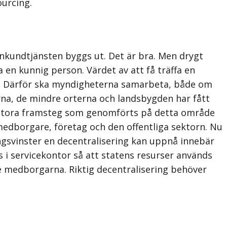
ourcing.
onkundtjänsten byggs ut. Det är bra. Men drygt
 en kunnig person. Värdet av att få träffa en
na”. Därför ska myndigheterna samarbeta, både om
erna, de mindre orterna och landsbygden har fått
. De stora framsteg som genomförts på detta område
medborgare, företag och den offentliga sektorn. Nu
ngsvinster en decentralisering kan uppnå innebär
s i servicekontor så att statens resurser används
e medborgarna. Riktig decentralisering behöver