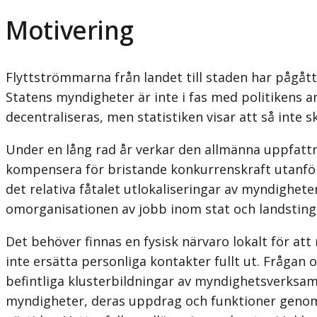
Motivering
Flyttströmmarna från landet till staden har pågått 
Statens myndigheter är inte i fas med politikens a
decentraliseras, men statistiken visar att så inte s
Under en lång rad år verkar den allmänna uppfattnin
kompensera för bristande konkurrenskraft utanför s
det relativa fåtalet utlokaliseringar av myndighete
omorganisationen av jobb inom stat och landsting
Det behöver finnas en fysisk närvaro lokalt för att 
inte ersätta personliga kontakter fullt ut. Frågan
befintliga klusterbildningar av myndig­hetsverksamh
myndigheter, deras uppdrag och funktioner genomfö