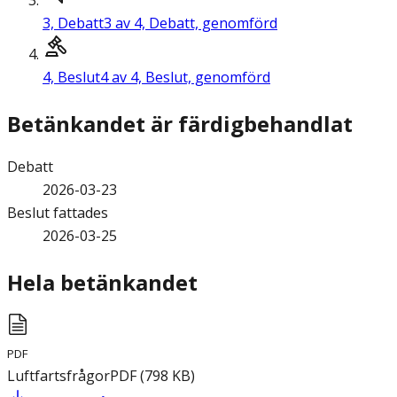
3,
Debatt
3 av 4, Debatt, genomförd
4,
Beslut
4 av 4, Beslut, genomförd
Betänkandet är färdigbehandlat
Debatt
2026-03-23
Beslut fattades
2026-03-25
Hela betänkandet
PDF
Luftfartsfrågor
PDF
(
798
KB
)