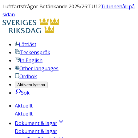
Luftfartsfrågor Betänkande 2025/26:TU12
Till innehåll på
sidan
Lättläst
Teckenspråk
In English
Other languages
Ordbok
Aktivera lyssna
Sök
Aktuellt
Aktuellt
Dokument & lagar
Dokument & lagar