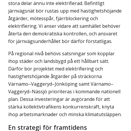
stora delar ännu inte elektrifierad. Befintligt
järnvägsnät bör rustas upp med hastighetshöjande
åtgärder, mötesspår, fjärr­blockering och
elektrifiering. Vi anser vidare att samhället behöver
återta den demokra­tiska kontrollen, och ansvaret
för järnvägsunderhållet bör därför förstatligas.
På regional nivå behövs satsningar som kopplar
ihop städer och landsbygd på ett hållbart sätt.
Därför bör projektet med elektrifiering och
hastighetshöjande åtgärder på sträckorna
Värnamo–Vaggeryd–Jönköping samt Värnamo–
Vaggeryd–Nässjö prioriteras i kommande nationell
plan. Dessa investeringar är avgörande för att
stärka kollektiv­trafikens konkurrenskraft, knyta
ihop arbetsmarknader och minska klimatutsläppen.
En strategi för framtidens