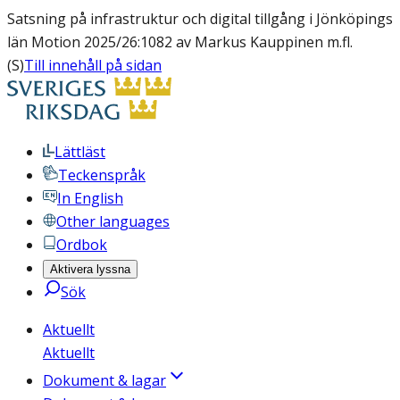
Satsning på infrastruktur och digital tillgång i Jönköpings
län Motion 2025/26:1082 av Markus Kauppinen m.fl.
(S)
Till innehåll på sidan
Lättläst
Teckenspråk
In English
Other languages
Ordbok
Aktivera lyssna
Sök
Aktuellt
Aktuellt
Dokument & lagar