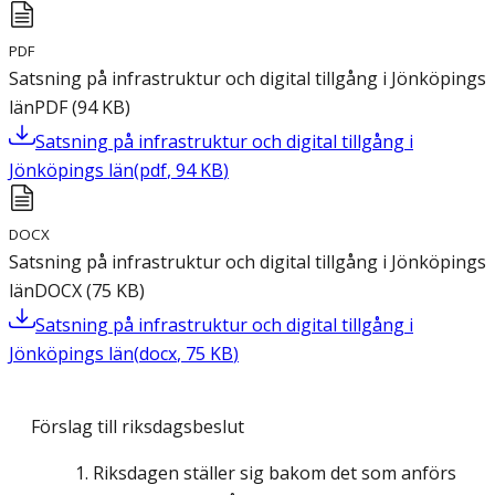
PDF
Satsning på infrastruktur och digital tillgång i Jönköpings
län
PDF
(
94
KB
)
Satsning på infrastruktur och digital tillgång i
Jönköpings län
(
pdf
,
94
KB
)
DOCX
Satsning på infrastruktur och digital tillgång i Jönköpings
län
DOCX
(
75
KB
)
Satsning på infrastruktur och digital tillgång i
Jönköpings län
(
docx
,
75
KB
)
Förslag till riksdagsbeslut
Riksdagen ställer sig bakom det som anförs