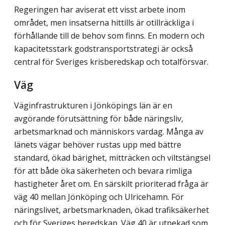
Regeringen har aviserat ett visst arbete inom
området, men insatserna hittills är otillräckliga i
förhållande till de behov som finns. En modern och
kapacitetsstark godstransportstrategi är också
central för Sveriges krisberedskap och totalförsvar.
Väg
Väginfrastrukturen i Jönköpings län är en
avgörande förutsättning för både näringsliv,
arbetsmarknad och människors vardag. Många av
länets vägar behöver rustas upp med bättre
standard, ökad bärighet, mitträcken och viltstängsel
för att både öka säkerheten och bevara rimliga
hastigheter året om. En särskilt prioriterad fråga är
väg 40 mellan Jönköping och Ulricehamn. För
näringslivet, arbetsmarknaden, ökad trafiksäkerhet
och för Sveriges beredskap. Väg 40 är utpekad som