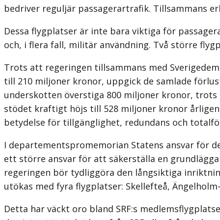
bedriver reguljär passagerartrafik. Tillsammans er
Dessa flygplatser är inte bara viktiga för passager
och, i flera fall, militär användning. Två större fl
Trots att regeringen tillsammans med Sverigedemo
till 210 miljoner kronor, uppgick de samlade förlust
underskotten överstiga 800 miljoner kronor, trots
stödet kraftigt höjs till 528 miljoner kronor årlig
betydelse för tillgänglighet, redundans och totalfö
I departementspromemorian Statens ansvar för det
ett större ansvar för att säkerställa en grundlägga
regeringen bör tydliggöra den långsiktiga inriktni
utökas med fyra flygplatser: Skellefteå, Ängelhol
Detta har väckt oro bland SRF:s medlemsflygplatser.