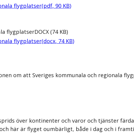
nala flygplatser
(
pdf
,
90
KB
)
a flygplatser
DOCX
(
74
KB
)
nala flygplatser
(
docx
,
74
KB
)
onen om att Sveriges kommunala och regionala flygpl
 sprids över kontinenter och varor och tjänster färda
och här är flyget oumbärligt, både i dag och i framt