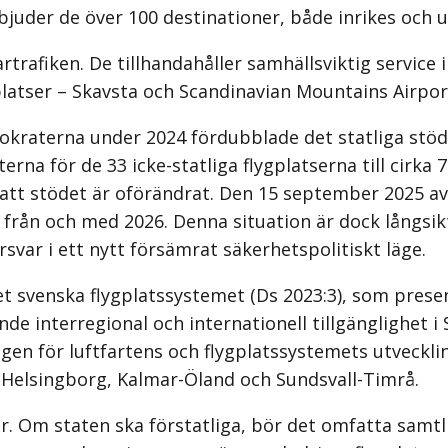
bjuder de över 100 destinationer, både inrikes och u
artrafiken. De tillhandahåller samhällsviktig servic
ygplatser – Skavsta och Scandinavian Mountains Airpor
kraterna under 2024 fördubblade det statliga stöde
erna för de 33 icke-statliga flygplatserna till cirka
 att stödet är oförändrat. Den 15 september 2025 a
en från och med 2026. Denna situation är dock långsik
rsvar i ett nytt försämrat säkerhetspolitiskt läge.
 svenska flygplatssystemet (Ds 2023:3), som presen
nde interregional och internationell tillgänglighet 
ngen för luftfartens och flygplatssystemets utveckli
m-Helsingborg, Kalmar-Öland och Sundsvall-Timrå.
 Om staten ska förstatliga, bör det omfatta samtliga