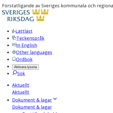
Förstatligande av Sveriges kommunala och regional
Lättläst
Teckenspråk
In English
Other languages
Ordbok
Aktivera lyssna
Sök
Aktuellt
Aktuellt
Dokument & lagar
Dokument & lagar