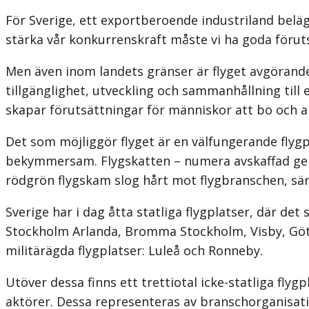
För Sverige, ett exportberoende industriland beläge
stärka vår konkurrens­kraft måste vi ha goda förut
Men även inom landets gränser är flyget avgörande.
tillgänglighet, utveckling och sammanhållning till 
skapar förutsättningar för människor att bo och ar
Det som möjliggör flyget är en välfungerande flygp
bekymmer­sam. Flygskatten – numera avskaffad ge
rödgrön flygskam slog hårt mot flygbranschen, särsk
Sverige har i dag åtta statliga flygplatser, där de
Stockholm Arlanda, Bromma Stockholm, Visby, Göteb
militärägda flygplatser: Luleå och Ronneby.
Utöver dessa finns ett trettiotal icke-statliga flyg
aktörer. Dessa representeras av branschorganisati