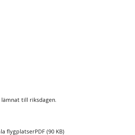
lämnat till riksdagen.
a flygplatser
PDF
(
90
KB
)