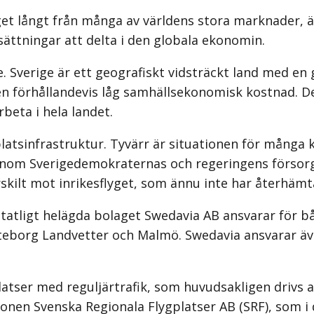
t långt från många av världens stora marknader, är fl
sättningar att delta i den globala ekonomin.
 Sverige är ett geografiskt vidsträckt land med en g
en förhållandevis låg samhällsekonomisk kostnad. Det
beta i hela landet.
latsinfrastruktur. Tyvärr är situationen för många 
nom Sverigedemokraternas och regeringens försorg
ilt mot inrikesflyget, som ännu inte har återhämtat 
t statligt helägda bolaget Swedavia AB ansvarar för 
org Landvetter och Malmö. Swedavia ansvarar även fö
platser med reguljärtrafik, som huvudsakligen drivs a
onen Svenska Regionala Flygplatser AB (SRF), som i 