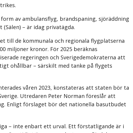
trikes.
e i form av ambulansflyg, brandspaning, sjöräddning
t (Sälen) – är idag privatägda.
t till de kommunala och regionala flygplatserna
 700 miljoner kronor. För 2025 beräknas
viserade regeringen och Sverige­demokraterna att
tigt ohållbar – särskilt med tanke på flygets
terades våren 2023, konstateras att staten bör ta
i Sverige. Utredaren Peter Norman föreslår att
ng. Enligt förslaget bör det nationella basutbudet
 – inte enbart ett urval. Ett förstatligande är i