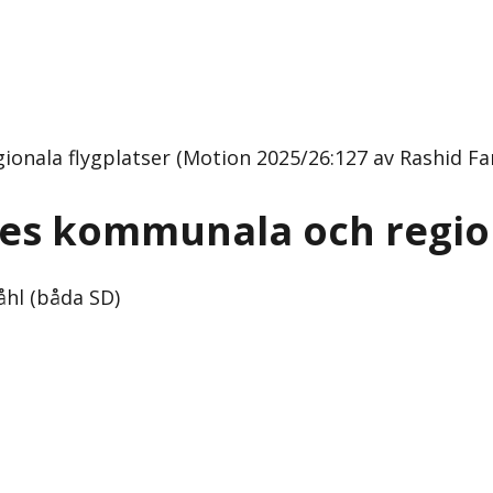
onala flygplatser (Motion 2025/26:127 av Rashid Far
ges kommunala och region
åhl (båda SD)