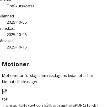
Trafikutskottet
nlämnad
:
2025-10-06
ranskad
:
2025-10-06
änvisad
:
2025-10-15
Motioner
Motioner är förslag som riksdagens ledamöter har
lämnat till riksdagen.
PDF
Transporteffektivt och hållbart samhälle
PDF
(
315
KB
)