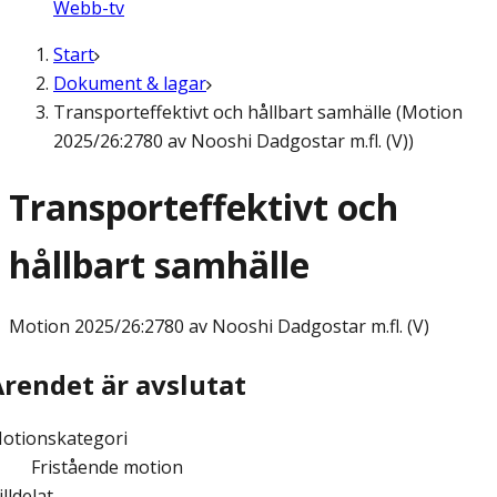
Webb-tv
Start
Dokument & lagar
Transporteffektivt och hållbart samhälle (Motion
2025/26:2780 av Nooshi Dadgostar m.fl. (V))
Transporteffektivt och
hållbart samhälle
Motion
2025/26:2780 av Nooshi Dadgostar m.fl. (V)
Ärendet är avslutat
otionskategori
Fristående motion
illdelat