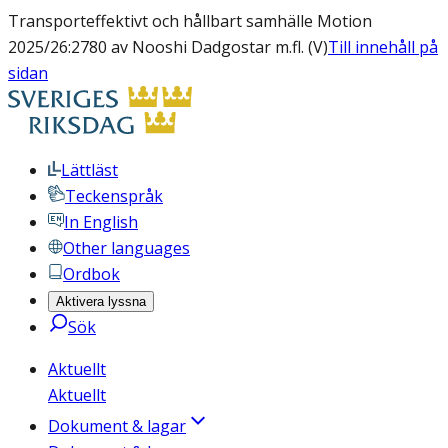
Transporteffektivt och hållbart samhälle Motion
2025/26:2780 av Nooshi Dadgostar m.fl. (V)
Till innehåll på
sidan
Lättläst
Teckenspråk
In English
Other languages
Ordbok
Aktivera lyssna
Sök
Aktuellt
Aktuellt
Dokument & lagar