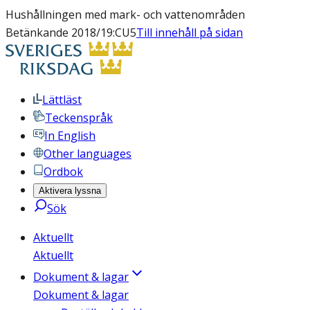
Hushållningen med mark- och vattenområden
Betänkande 2018/19:CU5
Till innehåll på sidan
Lättläst
Teckenspråk
In English
Other languages
Ordbok
Aktivera lyssna
Sök
Aktuellt
Aktuellt
Dokument & lagar
Dokument & lagar