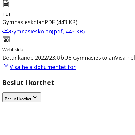
PDF
Gymnasieskolan
PDF
(
443
KB
)
Gymnasieskolan
(
pdf
,
443
KB
)
Webbsida
Betänkande 2022/23:UbU8 Gymnasieskolan
Visa he
Visa hela dokumentet för
Beslut i korthet
Beslut i korthet