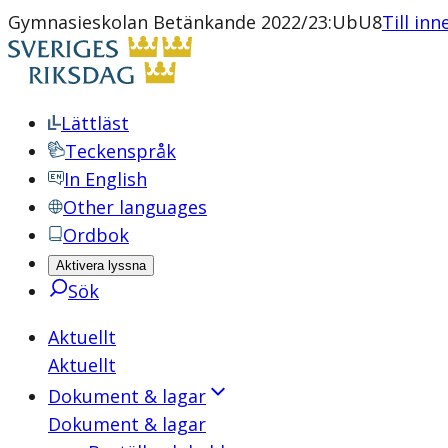
Gymnasieskolan Betänkande 2022/23:UbU8
Till inn
Lättläst
Teckenspråk
In English
Other languages
Ordbok
Aktivera lyssna
Sök
Aktuellt
Aktuellt
Dokument & lagar
Dokument & lagar