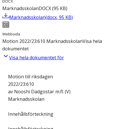
DOCX
Marknadsskolan
DOCX
(
95
KB
)
Marknadsskolan
(
docx
,
95
KB
)
Webbsida
Motion 2022/23:610 Marknadsskolan
Visa hela
dokumentet
Visa hela dokumentet för
Motion till riksdagen
2022/23:610
av Nooshi Dadgostar m.fl. (V)
Marknadsskolan
Innehållsförteckning