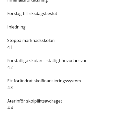
Innehållsförteckning
Förslag till riksdagsbeslut
Inledning
Stoppa marknadsskolan
4.1
Förstatliga skolan – statligt huvudansvar
4.2
Ett förändrat skolfinansieringssystem
4.3
Återinför skolpliktsavdraget
4.4