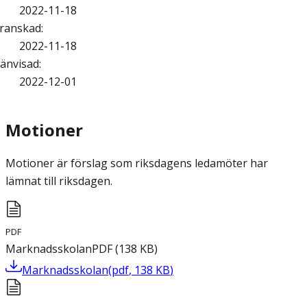
2022-11-18
ranskad
:
2022-11-18
änvisad
:
2022-12-01
Motioner
Motioner är förslag som riksdagens ledamöter har
lämnat till riksdagen.
PDF
Marknadsskolan
PDF
(
138
KB
)
Marknadsskolan
(
pdf
,
138
KB
)