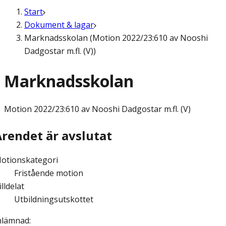
Start
Dokument & lagar
Marknadsskolan (Motion 2022/23:610 av Nooshi
Dadgostar m.fl. (V))
Marknadsskolan
Motion
2022/23:610 av Nooshi Dadgostar m.fl. (V)
Ärendet är avslutat
otionskategori
Fristående motion
illdelat
Utbildningsutskottet
nlämnad
: