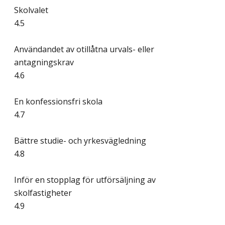
Skolvalet
4.5
Användandet av otillåtna urvals- eller
antagningskrav
4.6
En konfessionsfri skola
4.7
Bättre studie- och yrkesvägledning
4.8
Inför en stopplag för utförsäljning av
skolfastigheter
4.9