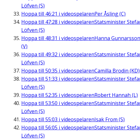
Löfven (S)
Hoppa till
46:21
i videospelaren
Per Åsling (C)
Hoppa till
47:28
i videospelaren
Statsminister Stefa
Löfven (S)
Hoppa till
48:31
i videospelaren
Hanna Gunnarsso
(V)
Hoppa till
49:32
i videospelaren
Statsminister Stefa
Löfven (S)
Hoppa till
50:35
i videospelaren
Camilla Brodin (KD)
Hoppa till
51:33
i videospelaren
Statsminister Stefa
Löfven (S)
Hoppa till
52:35
i videospelaren
Robert Hannah (L)
Hoppa till
53:50
i videospelaren
Statsminister Stefa
Löfven (S)
Hoppa till
55:03
i videospelaren
Isak From (S)
Hoppa till
56:05
i videospelaren
Statsminister Stefa
Löfven (S)