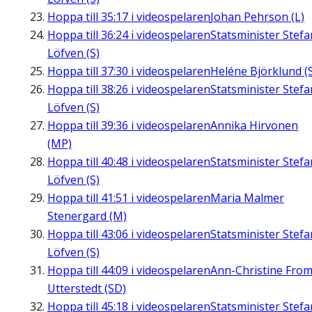
Hoppa till
35:17
i videospelaren
Johan Pehrson (L)
Hoppa till
36:24
i videospelaren
Statsminister Stefa
Löfven (S)
Hoppa till
37:30
i videospelaren
Heléne Björklund (
Hoppa till
38:26
i videospelaren
Statsminister Stefa
Löfven (S)
Hoppa till
39:36
i videospelaren
Annika Hirvonen
(MP)
Hoppa till
40:48
i videospelaren
Statsminister Stefa
Löfven (S)
Hoppa till
41:51
i videospelaren
Maria Malmer
Stenergard (M)
Hoppa till
43:06
i videospelaren
Statsminister Stefa
Löfven (S)
Hoppa till
44:09
i videospelaren
Ann-Christine Fro
Utterstedt (SD)
Hoppa till
45:18
i videospelaren
Statsminister Stefa