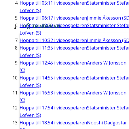
Hoppa till
05:11
i videospelaren
Statsminister Stefa
Löfven (S)
Hoppa till
06:17
i videospelaren
Jimmie Åkesson (SD
Hoppa till
08:30
i videospelaren
Statsminister Stefa
Dela/Bädda in
Löfven (S)
Hoppa till
10:32
i videospelaren
Jimmie Åkesson (SD
Hoppa till
11:35
i videospelaren
Statsminister Stefa
Löfven (S)
Hoppa till
12:45
i videospelaren
Anders W Jonsson
(C)
Hoppa till
14:55
i videospelaren
Statsminister Stefa
Löfven (S)
Hoppa till
16:53
i videospelaren
Anders W Jonsson
(C)
Hoppa till
17:54
i videospelaren
Statsminister Stefa
Löfven (S)
Hoppa till
18:54
i videospelaren
Nooshi Dadgostar