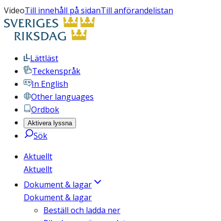
Video
Till innehåll på sidan
Till anförandelistan
Lättläst
Teckenspråk
In English
Other languages
Ordbok
Aktivera lyssna
Sök
Aktuellt
Aktuellt
Dokument & lagar
Dokument & lagar
Beställ och ladda ner