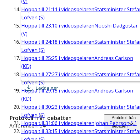
(V)
Hoppa till
21:11
i videospelaren
Statsminister Stefa
Löfven (S)
Hoppa till
23:10
i videospelaren
Nooshi Dadgostar
(V)
Hoppa till
24:18
i videospelaren
Statsminister Stefa
Löfven (S)
Hoppa till
25:25
i videospelaren
Andreas Carlson
(KD)
Hoppa till
27:27
i videospelaren
Statsminister Stefa
Löfven (S)
Ladda ner
Hoppa till
29:15
i videospelaren
Andreas Carlson
(KD)
Hoppa till
30:23
i videospelaren
Statsminister Stefa
Löfven (S)
Protokoll från debatten
Protokoll från
Hoppa till
31:06
i videospelaren
Johan Pehrson (L)
Anföranden: 54
debatten
Hoppa till
33:15
i videospelaren
Statsminister Stefa
Löfven (S)