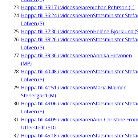
Hoppa till
35:17
i videospelaren
Johan Pehrson (L)
Hoppa till
36:24
i videospelaren
Statsminister Stefa
Löfven (S)
Hoppa till
37:30
i videospelaren
Heléne Björklund (
Hoppa till
38:26
i videospelaren
Statsminister Stefa
Löfven (S)
Hoppa till
39:36
i videospelaren
Annika Hirvonen
(MP)
Hoppa till
40:48
i videospelaren
Statsminister Stefa
Löfven (S)
Hoppa till
41:51
i videospelaren
Maria Malmer
Stenergard (M)
Hoppa till
43:06
i videospelaren
Statsminister Stefa
Löfven (S)
Hoppa till
44:09
i videospelaren
Ann-Christine Fro
Utterstedt (SD)
Hoppa till
45:18
i videospelaren
Statsminister Stefa