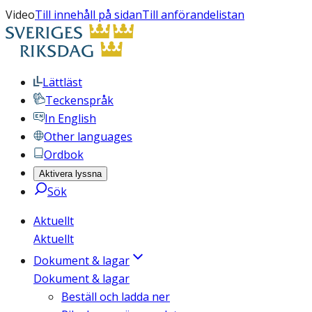
Video
Till innehåll på sidan
Till anförandelistan
Lättläst
Teckenspråk
In English
Other languages
Ordbok
Aktivera lyssna
Sök
Aktuellt
Aktuellt
Dokument & lagar
Dokument & lagar
Beställ och ladda ner