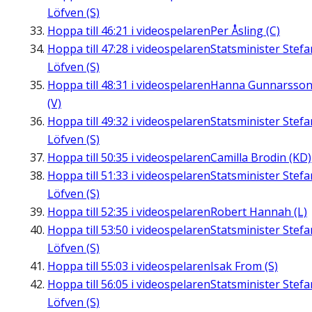
Löfven (S)
Hoppa till
46:21
i videospelaren
Per Åsling (C)
Hoppa till
47:28
i videospelaren
Statsminister Stefa
Löfven (S)
Hoppa till
48:31
i videospelaren
Hanna Gunnarsso
(V)
Hoppa till
49:32
i videospelaren
Statsminister Stefa
Löfven (S)
Hoppa till
50:35
i videospelaren
Camilla Brodin (KD)
Hoppa till
51:33
i videospelaren
Statsminister Stefa
Löfven (S)
Hoppa till
52:35
i videospelaren
Robert Hannah (L)
Hoppa till
53:50
i videospelaren
Statsminister Stefa
Löfven (S)
Hoppa till
55:03
i videospelaren
Isak From (S)
Hoppa till
56:05
i videospelaren
Statsminister Stefa
Löfven (S)