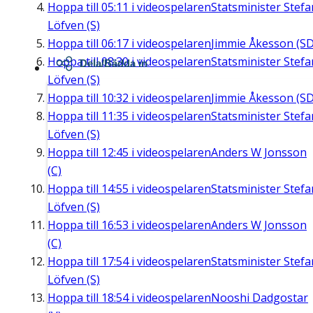
Hoppa till
05:11
i videospelaren
Statsminister Stefa
Löfven (S)
Hoppa till
06:17
i videospelaren
Jimmie Åkesson (SD
Hoppa till
08:30
i videospelaren
Statsminister Stefa
Dela/Bädda in
Löfven (S)
Hoppa till
10:32
i videospelaren
Jimmie Åkesson (SD
Hoppa till
11:35
i videospelaren
Statsminister Stefa
Löfven (S)
Hoppa till
12:45
i videospelaren
Anders W Jonsson
(C)
Hoppa till
14:55
i videospelaren
Statsminister Stefa
Löfven (S)
Hoppa till
16:53
i videospelaren
Anders W Jonsson
(C)
Hoppa till
17:54
i videospelaren
Statsminister Stefa
Löfven (S)
Hoppa till
18:54
i videospelaren
Nooshi Dadgostar