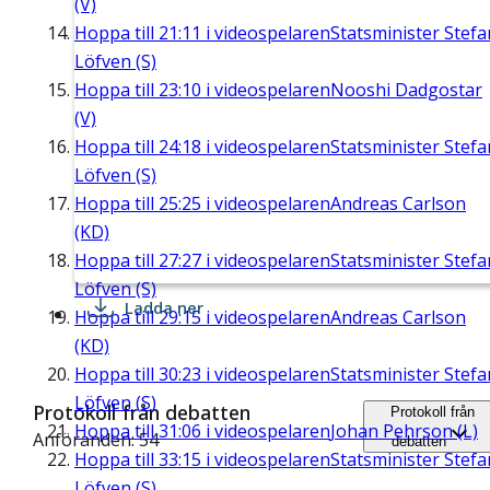
(V)
Hoppa till
21:11
i videospelaren
Statsminister Stefa
Löfven (S)
Hoppa till
23:10
i videospelaren
Nooshi Dadgostar
(V)
Hoppa till
24:18
i videospelaren
Statsminister Stefa
Löfven (S)
Hoppa till
25:25
i videospelaren
Andreas Carlson
(KD)
Hoppa till
27:27
i videospelaren
Statsminister Stefa
Löfven (S)
Ladda ner
Hoppa till
29:15
i videospelaren
Andreas Carlson
(KD)
Hoppa till
30:23
i videospelaren
Statsminister Stefa
Löfven (S)
Protokoll från debatten
Protokoll från
Hoppa till
31:06
i videospelaren
Johan Pehrson (L)
Anföranden: 54
debatten
Hoppa till
33:15
i videospelaren
Statsminister Stefa
Löfven (S)