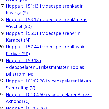
Hoppa till
51:13
i videospelaren
Kadir
Kasirga (S)
Hoppa till
53:17
i videospelaren
Markus
Wiechel (SD)
Hoppa till
55:31
i videospelaren
Arin
Karapet (M)
Hoppa till
57:44
i videospelaren
Rashid
Farivar (SD)
Hoppa till
59:18
i
videospelaren
Utrikesminister Tobias
Billström (M)
Hoppa till
01:02:26
i videospelaren
Håkan
Svenneling (V)
Hoppa till
01:04:50
i videospelaren
Alireza
Akhondi (C)
Hoppa till
01:07:06
i