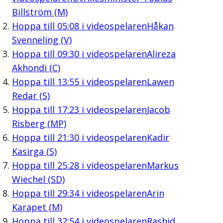
Billström (M)
Hoppa till
05:08
i videospelaren
Håkan
Svenneling (V)
Hoppa till
09:30
i videospelaren
Alireza
Akhondi (C)
Hoppa till
13:55
i videospelaren
Lawen
Redar (S)
Hoppa till
17:23
i videospelaren
Jacob
Risberg (MP)
Hoppa till
21:30
i videospelaren
Kadir
Kasirga (S)
Hoppa till
25:28
i videospelaren
Markus
Wiechel (SD)
Hoppa till
29:34
i videospelaren
Arin
Karapet (M)
Hoppa till
32:54
i videospelaren
Rashid