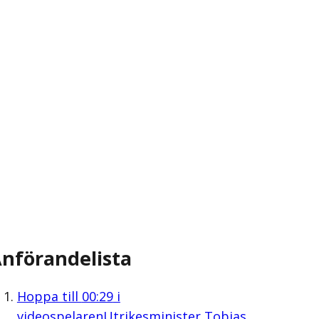
nförandelista
Hoppa till
00:29
i
videospelaren
Utrikesminister Tobias