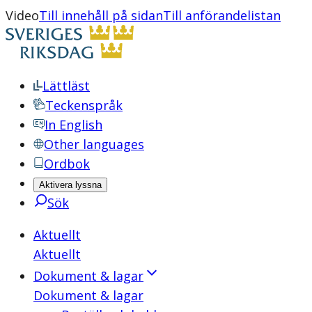
Video
Till innehåll på sidan
Till anförandelistan
Lättläst
Teckenspråk
In English
Other languages
Ordbok
Aktivera lyssna
Sök
Aktuellt
Aktuellt
Dokument & lagar
Dokument & lagar