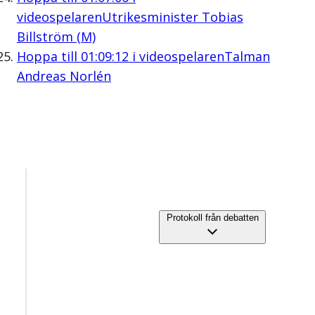
videospelaren
Utrikesminister Tobias
Billström (M)
Hoppa till
01:09:12
i videospelaren
Talman
Andreas Norlén
Protokoll från debatten