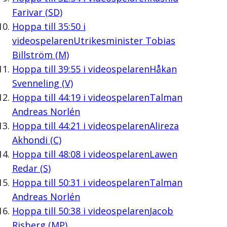
Farivar (SD)
Hoppa till
35:50
i
videospelaren
Utrikesminister Tobias
Billström (M)
Hoppa till
39:55
i videospelaren
Håkan
Svenneling (V)
Hoppa till
44:19
i videospelaren
Talman
Andreas Norlén
Hoppa till
44:21
i videospelaren
Alireza
Akhondi (C)
Hoppa till
48:08
i videospelaren
Lawen
Redar (S)
Hoppa till
50:31
i videospelaren
Talman
Andreas Norlén
Hoppa till
50:38
i videospelaren
Jacob
Risberg (MP)