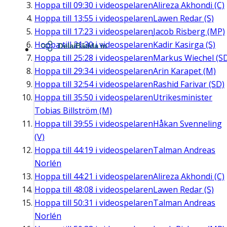
Hoppa till
09:30
i videospelaren
Alireza Akhondi (C)
Hoppa till
13:55
i videospelaren
Lawen Redar (S)
Hoppa till
17:23
i videospelaren
Jacob Risberg (MP)
Hoppa till
21:30
i videospelaren
Kadir Kasirga (S)
Dela/Bädda in
Hoppa till
25:28
i videospelaren
Markus Wiechel (S
Hoppa till
29:34
i videospelaren
Arin Karapet (M)
Hoppa till
32:54
i videospelaren
Rashid Farivar (SD)
Hoppa till
35:50
i videospelaren
Utrikesminister
Tobias Billström (M)
Hoppa till
39:55
i videospelaren
Håkan Svenneling
(V)
Hoppa till
44:19
i videospelaren
Talman Andreas
Norlén
Hoppa till
44:21
i videospelaren
Alireza Akhondi (C)
Hoppa till
48:08
i videospelaren
Lawen Redar (S)
Hoppa till
50:31
i videospelaren
Talman Andreas
Norlén