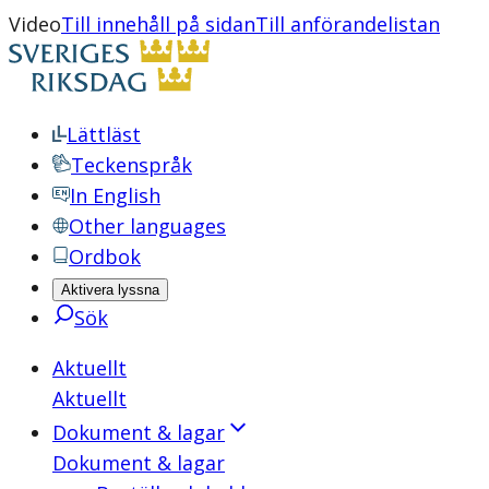
Video
Till innehåll på sidan
Till anförandelistan
Lättläst
Teckenspråk
In English
Other languages
Ordbok
Aktivera lyssna
Sök
Aktuellt
Aktuellt
Dokument & lagar
Dokument & lagar