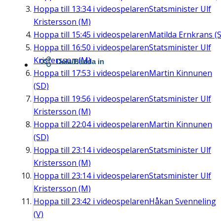
Hoppa till
13:34
i videospelaren
Statsminister Ulf
Kristersson (M)
Hoppa till
15:45
i videospelaren
Matilda Ernkrans (S
Hoppa till
16:50
i videospelaren
Statsminister Ulf
Kristersson (M)
Dela/Bädda in
Hoppa till
17:53
i videospelaren
Martin Kinnunen
(SD)
Hoppa till
19:56
i videospelaren
Statsminister Ulf
Kristersson (M)
Hoppa till
22:04
i videospelaren
Martin Kinnunen
(SD)
Hoppa till
23:14
i videospelaren
Statsminister Ulf
Kristersson (M)
Hoppa till
23:14
i videospelaren
Statsminister Ulf
Kristersson (M)
Hoppa till
23:42
i videospelaren
Håkan Svenneling
(V)