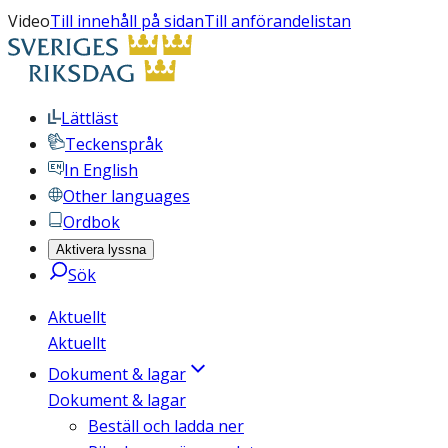
Video
Till innehåll på sidan
Till anförandelistan
Lättläst
Teckenspråk
In English
Other languages
Ordbok
Aktivera lyssna
Sök
Aktuellt
Aktuellt
Dokument & lagar
Dokument & lagar
Beställ och ladda ner