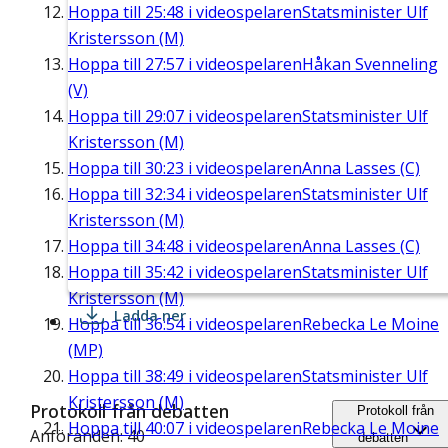
Hoppa till
25:48
i videospelaren
Statsminister Ulf
Kristersson (M)
Hoppa till
27:57
i videospelaren
Håkan Svenneling
(V)
Hoppa till
29:07
i videospelaren
Statsminister Ulf
Kristersson (M)
Hoppa till
30:23
i videospelaren
Anna Lasses (C)
Hoppa till
32:34
i videospelaren
Statsminister Ulf
Kristersson (M)
Hoppa till
34:48
i videospelaren
Anna Lasses (C)
Hoppa till
35:42
i videospelaren
Statsminister Ulf
Kristersson (M)
Ladda ner
Hoppa till
36:54
i videospelaren
Rebecka Le Moine
(MP)
Hoppa till
38:49
i videospelaren
Statsminister Ulf
Kristersson (M)
Protokoll från debatten
Protokoll från
Hoppa till
40:07
i videospelaren
Rebecka Le Moine
Anföranden: 40
debatten