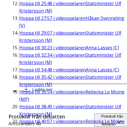
Hoppa till
25:48
i videospelaren
Statsminister Ulf
Kristersson (M)
Hoppa till
27:57
i videospelaren
Håkan Svenneling
(V)
Hoppa till
29:07
i videospelaren
Statsminister Ulf
Kristersson (M)
Hoppa till
30:23
i videospelaren
Anna Lasses (C)
Hoppa till
32:34
i videospelaren
Statsminister Ulf
Kristersson (M)
Hoppa till
34:48
i videospelaren
Anna Lasses (C)
Hoppa till
35:42
i videospelaren
Statsminister Ulf
Kristersson (M)
Ladda ner
Hoppa till
36:54
i videospelaren
Rebecka Le Moine
(MP)
Hoppa till
38:49
i videospelaren
Statsminister Ulf
Kristersson (M)
Protokoll från debatten
Protokoll från
Hoppa till
40:07
i videospelaren
Rebecka Le Moine
Anföranden: 40
debatten