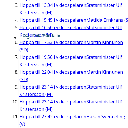
Hoppa till
13:34
i videospelaren
Statsminister Ulf
Kristersson (M)
Hoppa till
15:45
i videospelaren
Matilda Ernkrans (S
Hoppa till
16:50
i videospelaren
Statsminister Ulf
Kristersson (M)
Dela/Bädda in
Hoppa till
17:53
i videospelaren
Martin Kinnunen
(SD)
Hoppa till
19:56
i videospelaren
Statsminister Ulf
Kristersson (M)
Hoppa till
22:04
i videospelaren
Martin Kinnunen
(SD)
Hoppa till
23:14
i videospelaren
Statsminister Ulf
Kristersson (M)
Hoppa till
23:14
i videospelaren
Statsminister Ulf
Kristersson (M)
Hoppa till
23:42
i videospelaren
Håkan Svenneling
(V)