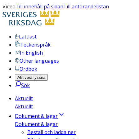
Video
Till innehåll på sidan
Till anförandelistan
Lättläst
Teckenspråk
In English
Other languages
Ordbok
Aktivera lyssna
Sök
Aktuellt
Aktuellt
Dokument & lagar
Dokument & lagar
Beställ och ladda ner