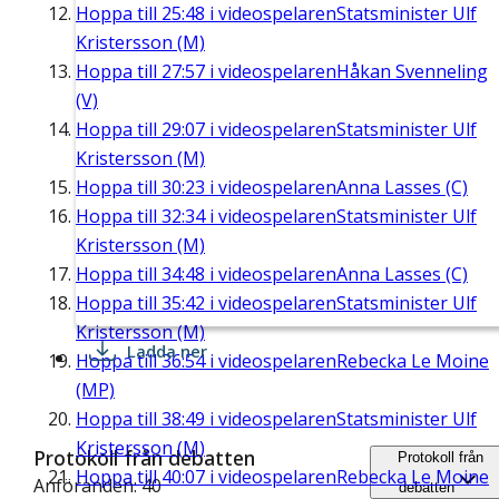
Hoppa till
25:48
i videospelaren
Statsminister Ulf
Kristersson (M)
Hoppa till
27:57
i videospelaren
Håkan Svenneling
(V)
Hoppa till
29:07
i videospelaren
Statsminister Ulf
Kristersson (M)
Hoppa till
30:23
i videospelaren
Anna Lasses (C)
Hoppa till
32:34
i videospelaren
Statsminister Ulf
Kristersson (M)
Hoppa till
34:48
i videospelaren
Anna Lasses (C)
Hoppa till
35:42
i videospelaren
Statsminister Ulf
Kristersson (M)
Ladda ner
Hoppa till
36:54
i videospelaren
Rebecka Le Moine
(MP)
Hoppa till
38:49
i videospelaren
Statsminister Ulf
Kristersson (M)
Protokoll från debatten
Protokoll från
Hoppa till
40:07
i videospelaren
Rebecka Le Moine
Anföranden: 40
debatten