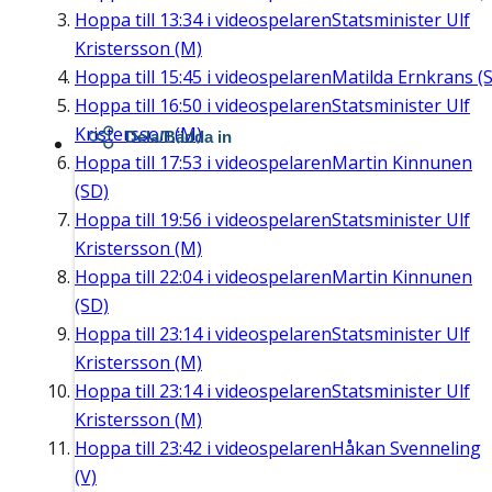
Hoppa till
13:34
i videospelaren
Statsminister Ulf
Kristersson (M)
Hoppa till
15:45
i videospelaren
Matilda Ernkrans (S
Hoppa till
16:50
i videospelaren
Statsminister Ulf
Kristersson (M)
Dela/Bädda in
Hoppa till
17:53
i videospelaren
Martin Kinnunen
(SD)
Hoppa till
19:56
i videospelaren
Statsminister Ulf
Kristersson (M)
Hoppa till
22:04
i videospelaren
Martin Kinnunen
(SD)
Hoppa till
23:14
i videospelaren
Statsminister Ulf
Kristersson (M)
Hoppa till
23:14
i videospelaren
Statsminister Ulf
Kristersson (M)
Hoppa till
23:42
i videospelaren
Håkan Svenneling
(V)