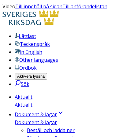
Video
Till innehåll på sidan
Till anförandelistan
Lättläst
Teckenspråk
In English
Other languages
Ordbok
Aktivera lyssna
Sök
Aktuellt
Aktuellt
Dokument & lagar
Dokument & lagar
Beställ och ladda ner