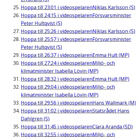
Hoppa till
23:01
i videospelaren
Niklas Karlsson (S)
Hoppa till
24:15
i videospelaren
Försvarsminister
Peter Hultqvist (S)
Hoppa till
25:26
i videospelaren
Niklas Karlsson (S)
Hoppa till
25:57
i videospelaren
Försvarsminister
Peter Hultqvist (S)
Hoppa till
26:37
i videospelaren
Emma Hult (MP)
Hoppa till
27:24
i videospelaren
Miljö- och
klimatminister Isabella Lövin (MP)
Hoppa till
28:32
i videospelaren
Emma Hult (MP)
Hoppa till
29:04
i videospelaren
Miljö- och
klimatminister Isabella Lövin (MP)
Hoppa till
29:56
i videospelaren
Hans Wallmark (M)
Hoppa till
31:02
i videospelaren
Statsrådet Hans
Dahlgren (S)
Hoppa till
31:45
i videospelaren
Clara Aranda (SD)
Hoppa till
32:55
i videospelaren
Miljö- och