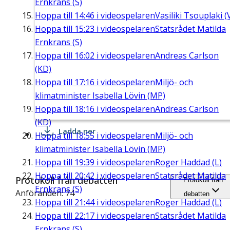
Ernkrans (S)
Hoppa till
14:46
i videospelaren
Vasiliki Tsouplaki (
Hoppa till
15:23
i videospelaren
Statsrådet Matilda
Ernkrans (S)
Hoppa till
16:02
i videospelaren
Andreas Carlson
(KD)
Hoppa till
17:16
i videospelaren
Miljö- och
klimatminister Isabella Lövin (MP)
Hoppa till
18:16
i videospelaren
Andreas Carlson
(KD)
Ladda ner
Hoppa till
18:55
i videospelaren
Miljö- och
klimatminister Isabella Lövin (MP)
Hoppa till
19:39
i videospelaren
Roger Haddad (L)
Hoppa till
20:42
i videospelaren
Statsrådet Matilda
Protokoll från debatten
Protokoll från
Ernkrans (S)
Anföranden: 74
debatten
Hoppa till
21:44
i videospelaren
Roger Haddad (L)
Hoppa till
22:17
i videospelaren
Statsrådet Matilda
Ernkrans (S)