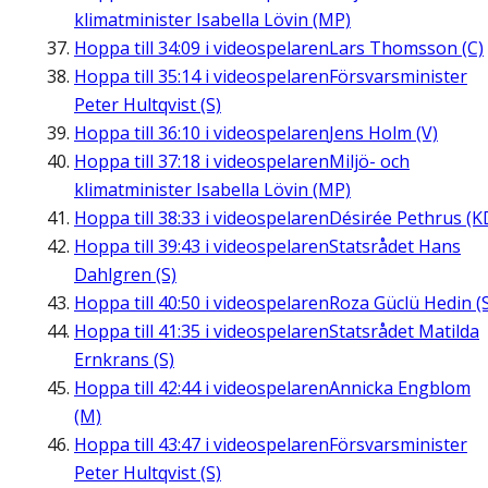
klimatminister Isabella Lövin (MP)
Hoppa till
34:09
i videospelaren
Lars Thomsson (C)
Hoppa till
35:14
i videospelaren
Försvarsminister
Peter Hultqvist (S)
Hoppa till
36:10
i videospelaren
Jens Holm (V)
Hoppa till
37:18
i videospelaren
Miljö- och
klimatminister Isabella Lövin (MP)
Hoppa till
38:33
i videospelaren
Désirée Pethrus (K
Hoppa till
39:43
i videospelaren
Statsrådet Hans
Dahlgren (S)
Hoppa till
40:50
i videospelaren
Roza Güclü Hedin (
Hoppa till
41:35
i videospelaren
Statsrådet Matilda
Ernkrans (S)
Hoppa till
42:44
i videospelaren
Annicka Engblom
(M)
Hoppa till
43:47
i videospelaren
Försvarsminister
Peter Hultqvist (S)