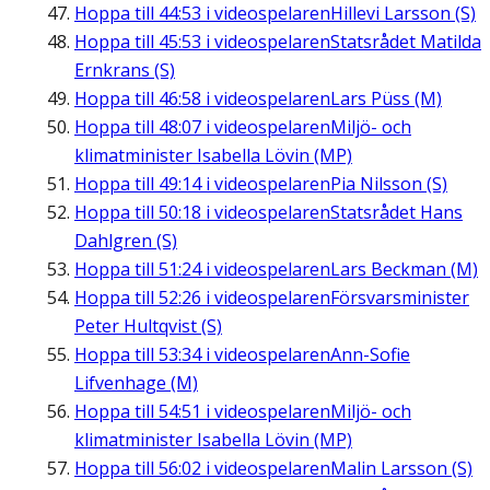
Hoppa till
44:53
i videospelaren
Hillevi Larsson (S)
Hoppa till
45:53
i videospelaren
Statsrådet Matilda
Ernkrans (S)
Hoppa till
46:58
i videospelaren
Lars Püss (M)
Hoppa till
48:07
i videospelaren
Miljö- och
klimatminister Isabella Lövin (MP)
Hoppa till
49:14
i videospelaren
Pia Nilsson (S)
Hoppa till
50:18
i videospelaren
Statsrådet Hans
Dahlgren (S)
Hoppa till
51:24
i videospelaren
Lars Beckman (M)
Hoppa till
52:26
i videospelaren
Försvarsminister
Peter Hultqvist (S)
Hoppa till
53:34
i videospelaren
Ann-Sofie
Lifvenhage (M)
Hoppa till
54:51
i videospelaren
Miljö- och
klimatminister Isabella Lövin (MP)
Hoppa till
56:02
i videospelaren
Malin Larsson (S)