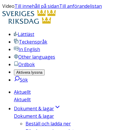
Video
Till innehåll på sidan
Till anförandelistan
Lättläst
Teckenspråk
In English
Other languages
Ordbok
Aktivera lyssna
Sök
Aktuellt
Aktuellt
Dokument & lagar
Dokument & lagar
Beställ och ladda ner