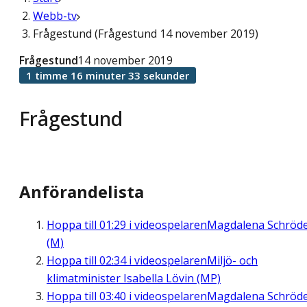
Webb-tv
Frågestund (Frågestund 14 november 2019)
Frågestund
14 november 2019
1 timme 16 minuter 33 sekunder
Frågestund
Anförandelista
Hoppa till
01:29
i videospelaren
Magdalena Schröd
(M)
Hoppa till
02:34
i videospelaren
Miljö- och
klimatminister Isabella Lövin (MP)
Hoppa till
03:40
i videospelaren
Magdalena Schröd