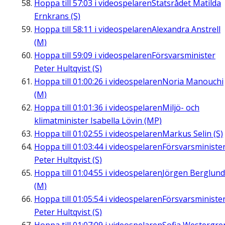
Hoppa till
57:03
i videospelaren
Statsrådet Matilda
Ernkrans (S)
Hoppa till
58:11
i videospelaren
Alexandra Anstrell
(M)
Hoppa till
59:09
i videospelaren
Försvarsminister
Peter Hultqvist (S)
Hoppa till
01:00:26
i videospelaren
Noria Manouchi
(M)
Hoppa till
01:01:36
i videospelaren
Miljö- och
klimatminister Isabella Lövin (MP)
Hoppa till
01:02:55
i videospelaren
Markus Selin (S)
Hoppa till
01:03:44
i videospelaren
Försvarsministe
Peter Hultqvist (S)
Hoppa till
01:04:55
i videospelaren
Jörgen Berglund
(M)
Hoppa till
01:05:54
i videospelaren
Försvarsministe
Peter Hultqvist (S)