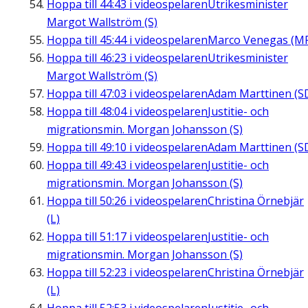
Hoppa till
44:43
i videospelaren
Utrikesminister
Margot Wallström (S)
Hoppa till
45:44
i videospelaren
Marco Venegas (M
Hoppa till
46:23
i videospelaren
Utrikesminister
Margot Wallström (S)
Hoppa till
47:03
i videospelaren
Adam Marttinen (S
Hoppa till
48:04
i videospelaren
Justitie- och
migrationsmin. Morgan Johansson (S)
Hoppa till
49:10
i videospelaren
Adam Marttinen (S
Hoppa till
49:43
i videospelaren
Justitie- och
migrationsmin. Morgan Johansson (S)
Hoppa till
50:26
i videospelaren
Christina Örnebjär
(L)
Hoppa till
51:17
i videospelaren
Justitie- och
migrationsmin. Morgan Johansson (S)
Hoppa till
52:23
i videospelaren
Christina Örnebjär
(L)