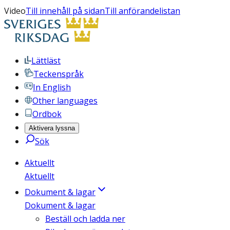
Video
Till innehåll på sidan
Till anförandelistan
Lättläst
Teckenspråk
In English
Other languages
Ordbok
Aktivera lyssna
Sök
Aktuellt
Aktuellt
Dokument & lagar
Dokument & lagar
Beställ och ladda ner