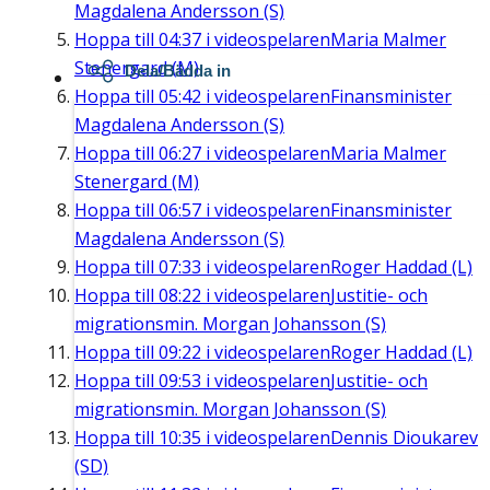
Magdalena Andersson (S)
Hoppa till
04:37
i videospelaren
Maria Malmer
Stenergard (M)
Dela/Bädda in
Hoppa till
05:42
i videospelaren
Finansminister
Magdalena Andersson (S)
Hoppa till
06:27
i videospelaren
Maria Malmer
Stenergard (M)
Hoppa till
06:57
i videospelaren
Finansminister
Magdalena Andersson (S)
Hoppa till
07:33
i videospelaren
Roger Haddad (L)
Hoppa till
08:22
i videospelaren
Justitie- och
migrationsmin. Morgan Johansson (S)
Hoppa till
09:22
i videospelaren
Roger Haddad (L)
Hoppa till
09:53
i videospelaren
Justitie- och
migrationsmin. Morgan Johansson (S)
Hoppa till
10:35
i videospelaren
Dennis Dioukarev
(SD)