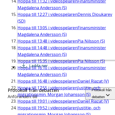
Hoppa till
11:32
i videospelaren
Finansminister
Magdalena Andersson (S)
Hoppa till
12:27
i videospelaren
Dennis Dioukarev
(SD)
Hoppa till
13:05
i videospelaren
Finansminister
Magdalena Andersson (S)
Hoppa till
13:48
i videospelaren
Pia Nilsson (S)
Hoppa till
14:48
i videospelaren
Finansminister
Magdalena Andersson (S)
Hoppa till
15:35
i videospelaren
Pia Nilsson (S)
Ladda ner
Hoppa till
16:10
i videospelaren
Finansminister
Magdalena Andersson (S)
Hoppa till
16:48
i videospelaren
Daniel Riazat (V)
Hoppa till
17:55
i videospelaren
Justitie- och
Protokoll från debatten
Protokoll från
migrationsmin. Morgan Johansson (S)
Anföranden: 88
debatten
Hoppa till
19:01
i videospelaren
Daniel Riazat (V)
Hoppa till
19:52
i videospelaren
Justitie- och
migrationsmin. Morgan Johansson (S)