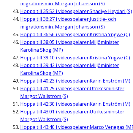
migrationsmin. Morgan Johansson (S)
Hoppa till
35:52
i videospelaren
Shadiye Heydari (S)
Hoppa till
36:27
i videospelaren
Justitie- och
migrationsmin. Morgan Johansson (S)
Hoppa till
36:56
i videospelaren
Kristina Yngwe (C)
Hoppa till
38:05
i videospelaren
Miljöminister
Karolina Skog (MP)
Hoppa till
39:10
i videospelaren
Kristina Yngwe (C)
Hoppa till
39:42
i videospelaren
Miljöminister
Karolina Skog (MP)
Hoppa till
40:23
i videospelaren
Karin Enström (M)
Hoppa till
41:29
i videospelaren
Utrikesminister
Margot Wallström (S)
Hoppa till
42:30
i videospelaren
Karin Enström (M)
Hoppa till
43:01
i videospelaren
Utrikesminister
Margot Wallström (S)
Hoppa till
43:40
i videospelaren
Marco Venegas (M