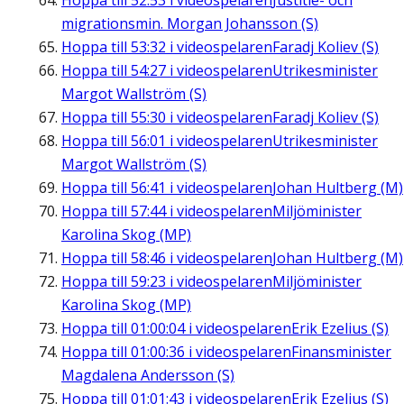
Hoppa till
52:53
i videospelaren
Justitie- och
migrationsmin. Morgan Johansson (S)
Hoppa till
53:32
i videospelaren
Faradj Koliev (S)
Hoppa till
54:27
i videospelaren
Utrikesminister
Margot Wallström (S)
Hoppa till
55:30
i videospelaren
Faradj Koliev (S)
Hoppa till
56:01
i videospelaren
Utrikesminister
Margot Wallström (S)
Hoppa till
56:41
i videospelaren
Johan Hultberg (M)
Hoppa till
57:44
i videospelaren
Miljöminister
Karolina Skog (MP)
Hoppa till
58:46
i videospelaren
Johan Hultberg (M)
Hoppa till
59:23
i videospelaren
Miljöminister
Karolina Skog (MP)
Hoppa till
01:00:04
i videospelaren
Erik Ezelius (S)
Hoppa till
01:00:36
i videospelaren
Finansminister
Magdalena Andersson (S)
Hoppa till
01:01:43
i videospelaren
Erik Ezelius (S)