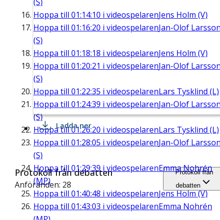
(S)
Hoppa till
01:14:10
i videospelaren
Jens Holm (V)
Hoppa till
01:16:20
i videospelaren
Jan-Olof Larsso
(S)
Hoppa till
01:18:18
i videospelaren
Jens Holm (V)
Hoppa till
01:20:21
i videospelaren
Jan-Olof Larsso
(S)
Hoppa till
01:22:35
i videospelaren
Lars Tysklind (L)
Hoppa till
01:24:39
i videospelaren
Jan-Olof Larsso
(S)
Ladda ner
Hoppa till
01:26:20
i videospelaren
Lars Tysklind (L)
Hoppa till
01:28:05
i videospelaren
Jan-Olof Larsso
(S)
Hoppa till
01:29:39
i videospelaren
Emma Nohrén
Protokoll från debatten
Protokoll från
(MP)
Anföranden: 28
debatten
Hoppa till
01:40:48
i videospelaren
Jens Holm (V)
Hoppa till
01:43:03
i videospelaren
Emma Nohrén
(MP)