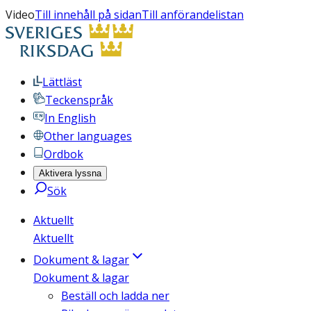
Video
Till innehåll på sidan
Till anförandelistan
Lättläst
Teckenspråk
In English
Other languages
Ordbok
Aktivera lyssna
Sök
Aktuellt
Aktuellt
Dokument & lagar
Dokument & lagar
Beställ och ladda ner