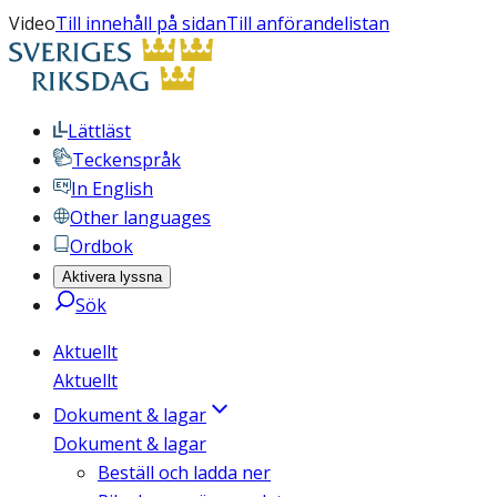
Video
Till innehåll på sidan
Till anförandelistan
Lättläst
Teckenspråk
In English
Other languages
Ordbok
Aktivera lyssna
Sök
Aktuellt
Aktuellt
Dokument & lagar
Dokument & lagar
Beställ och ladda ner