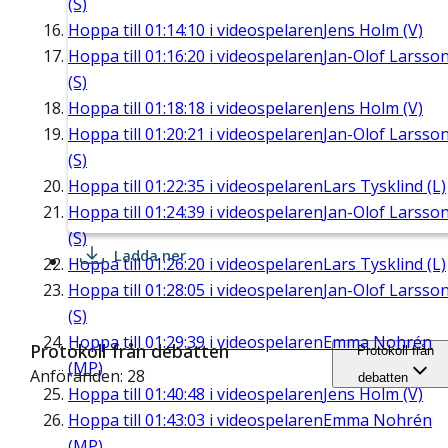
(S)
Hoppa till
01:14:10
i videospelaren
Jens Holm (V)
Hoppa till
01:16:20
i videospelaren
Jan-Olof Larsso
(S)
Hoppa till
01:18:18
i videospelaren
Jens Holm (V)
Hoppa till
01:20:21
i videospelaren
Jan-Olof Larsso
(S)
Hoppa till
01:22:35
i videospelaren
Lars Tysklind (L)
Hoppa till
01:24:39
i videospelaren
Jan-Olof Larsso
(S)
Ladda ner
Hoppa till
01:26:20
i videospelaren
Lars Tysklind (L)
Hoppa till
01:28:05
i videospelaren
Jan-Olof Larsso
(S)
Hoppa till
01:29:39
i videospelaren
Emma Nohrén
Protokoll från debatten
Protokoll från
(MP)
Anföranden: 28
debatten
Hoppa till
01:40:48
i videospelaren
Jens Holm (V)
Hoppa till
01:43:03
i videospelaren
Emma Nohrén
(MP)